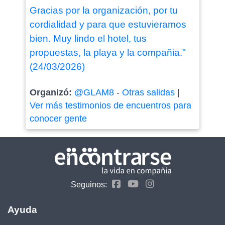
Gracias por la organización, por tu
cordialidad y para que estuvieramos
bien. Muy lindo el hotel, tus
propuestas, la playa y la compañia."
(24/03/2026)
Organizó:
@GLAM8
-
Otras salidas
|
Ver más testimonios de encuentros para
conocer gente
Seguinos:
Ayuda