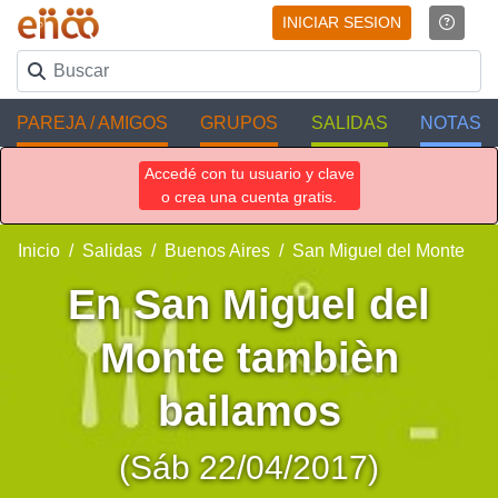
INICIAR SESION
PAREJA / AMIGOS
GRUPOS
SALIDAS
NOTAS
Accedé con tu usuario y clave
o crea una cuenta gratis.
Inicio
Salidas
Buenos Aires
San Miguel del Monte
En San Miguel del
Monte tambièn
bailamos
(Sáb 22/04/2017)