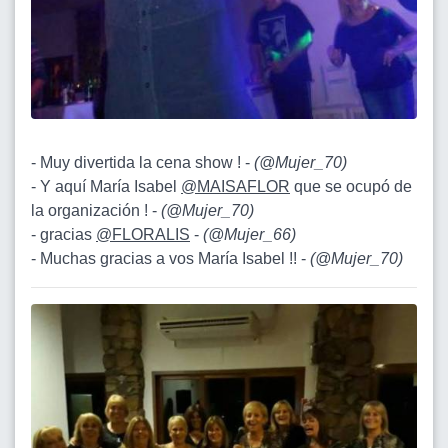
- Muy divertida la cena show ! -
(
@Mujer_70
)
- Y aquí María Isabel
@MAISAFLOR
que se ocupó de
la organización ! -
(
@Mujer_70
)
- gracias
@FLORALIS
-
(
@Mujer_66
)
- Muchas gracias a vos María Isabel !! -
(
@Mujer_70
)