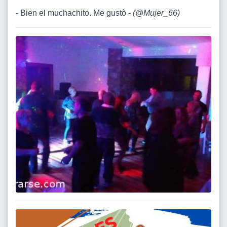
- Bien el muchachito. Me gustò -
(
@Mujer_66
)