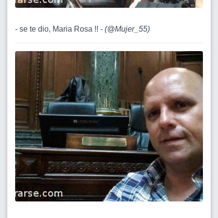
- se te dio, Maria Rosa !! -
(
@Mujer_55
)