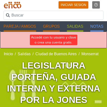
INICIAR SESION
PAREJA / AMIGOS
GRUPOS
SALIDAS
NOTAS
Accedé con tu usuario y clave
o crea una cuenta gratis.
Inicio
Salidas
Ciudad de Buenos Aires
Monserrat
LEGISLATURA
PORTEÑA, GUIADA
INTERNA Y EXTERNA
POR LA JONES