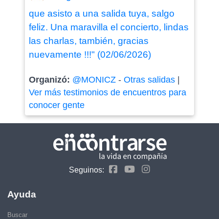
que asisto a una salida tuya, salgo
feliz. Una maravilla el concierto, lindas
las charlas, también, gracias
nuevamente !!!" (02/06/2026)
Organizó:
@MONICZ
-
Otras salidas
|
Ver más testimonios de encuentros para
conocer gente
Seguinos:
Ayuda
Buscar