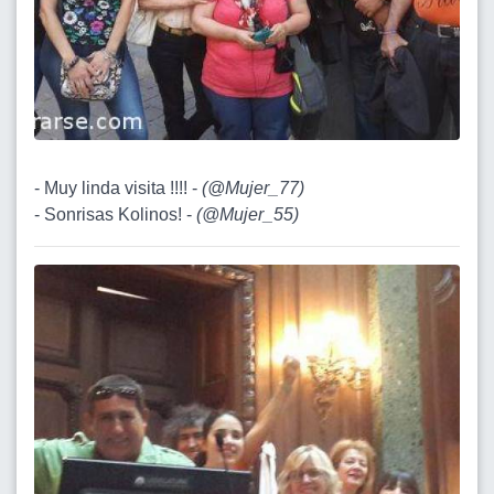
- Muy linda visita !!!! -
(
@Mujer_77
)
- Sonrisas Kolinos! -
(
@Mujer_55
)