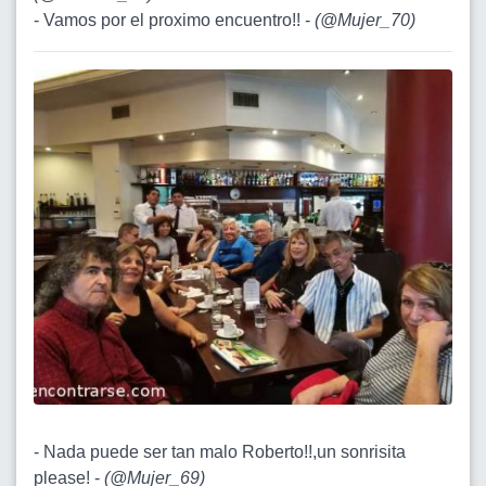
- Vamos por el proximo encuentro!! -
(
@Mujer_70
)
- Nada puede ser tan malo Roberto!!,un sonrisita
please! -
(
@Mujer_69
)