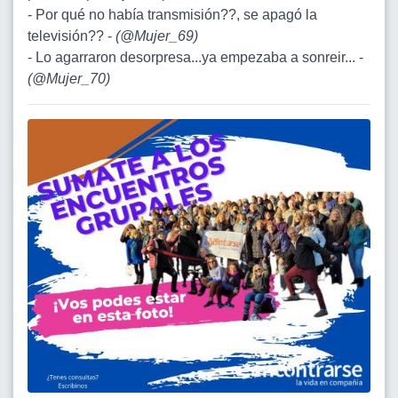
- Por qué no había transmisión??, se apagó la
televisión?? -
(
@Mujer_69
)
- Lo agarraron desorpresa...ya empezaba a sonreir... -
(
@Mujer_70
)