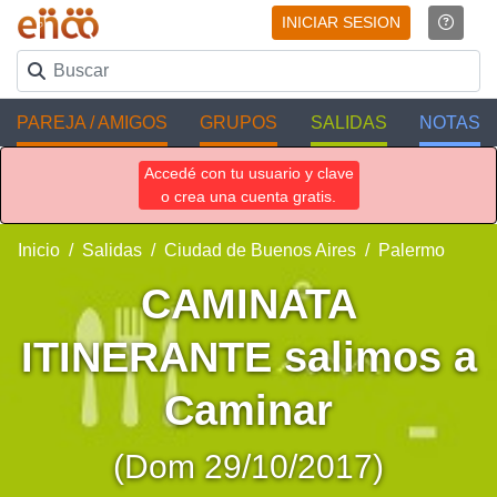
INICIAR SESION
PAREJA / AMIGOS
GRUPOS
SALIDAS
NOTAS
Accedé con tu usuario y clave
o crea una cuenta gratis.
Inicio
Salidas
Ciudad de Buenos Aires
Palermo
CAMINATA
ITINERANTE salimos a
Caminar
(Dom 29/10/2017)