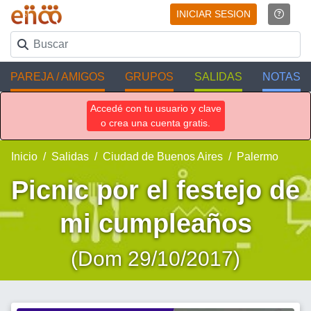
INICIAR SESION
PAREJA / AMIGOS
GRUPOS
SALIDAS
NOTAS
Accedé con tu usuario y clave
o crea una cuenta gratis.
Inicio
Salidas
Ciudad de Buenos Aires
Palermo
Picnic por el festejo de
mi cumpleaños
(Dom 29/10/2017)