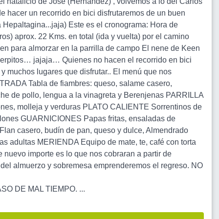
l natalicio de José (Hernández) , volvemos a lo del Carlos
 hacer un recorrido en bici disfrutaremos de un buen
la Hepaltagina...jaja) Este es el cronograma: Hora de
os) aprox. 22 Kms. en total (ida y vuelta) por el camino
een para almorzar en la parrilla de campo El nene de Keen
uerpitos… jajaja… Quienes no hacen el recorrido en bici
 y muchos lugares que disfrutar.. El menú que nos
ADA Tabla de fiambres: queso, salame casero,
he de pollo, lengua a la vinagreta y Berenjenas PARRILLA
rinones, molleja y verduras PLATO CALIENTE Sorrentinos de
canelones GUARNICIONES Papas fritas, ensaladas de
 Flan casero, budín de pan, queso y dulce, Almendrado
 adultas MERIENDA Equipo de mate, te, café con torta
Este nuevo importe es lo que nos cobraran a partir de
ego del almuerzo y sobremesa emprenderemos el regreso. NO
 DE MAL TIEMPO. ...