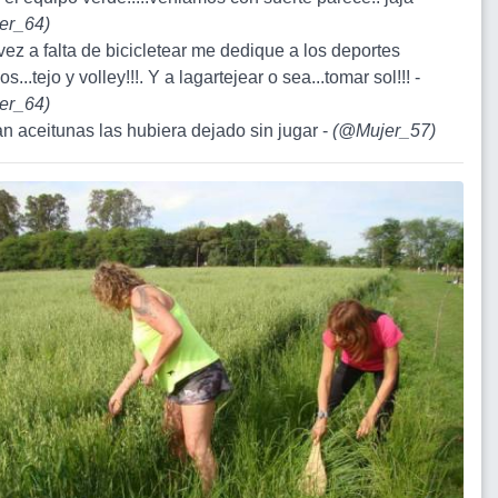
er_64
)
vez a falta de bicicletear me dedique a los deportes
s...tejo y volley!!!. Y a lagartejear o sea...tomar sol!!! -
er_64
)
ran aceitunas las hubiera dejado sin jugar -
(
@Mujer_57
)