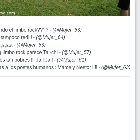
ando el limbo rock???? -
(
@Mujer_63
)
.tampoco red!!! -
(
@Mujer_64
)
ajajaa -
(
@Mujer_63
)
q limbo rock parece Tai-chi -
(
@Mujer_57
)
s tan pobres !!! Ja ! Ja ! -
(
@Mujer_61
)
as a los postes humanos : Marce y Nestor !!!! -
(
@Mujer_63
)