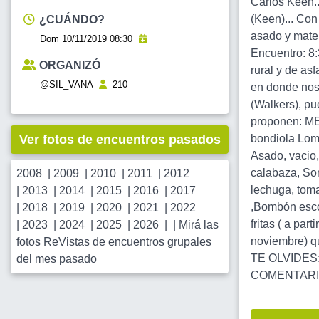
Carlos Keen..
(Keen)... Con
¿CUÁNDO?
asado y mate 
Dom 10/11/2019 08:30
Encuentro: 8:
ORGANIZÓ
rural y de as
@SIL_VANA
210
en donde nos 
(Walkers), pu
proponen: ME
Ver fotos de encuentros pasados
bondiola Lom
Asado, vacio,
calabaza, Sor
2008
|
2009
|
2010
|
2011
|
2012
lechuga, toma
|
2013
|
2014
|
2015
|
2016
|
2017
,Bombón esco
|
2018
|
2019
|
2020
|
2021
|
2022
fritas ( a par
|
2023
|
2024
|
2025
|
2026
| |
Mirá las
noviembre) qu
fotos ReVistas de encuentros grupales
TE OLVIDES: 
del mes pasado
COMENTARIO