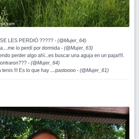
 SE LES PERDIÓ ????? -
(
@Mujer_64
)
a....me lo perdí por dormida -
(
@Mujer_63
)
endo perder algo ahì...es buscar una aguja en un pajar!!!.
ontraron??? -
(
@Mujer_64
)
 tenis !!! Es lo que hay ....pastoooo -
(
@Mujer_61
)