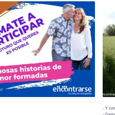
- Y co
- Gano 