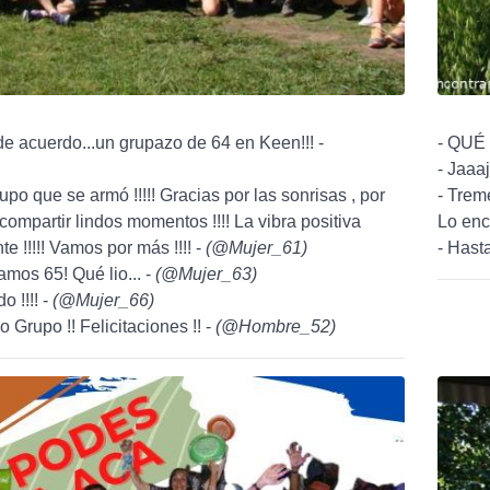
de acuerdo...un grupazo de 64 en Keen!!! -
- QUÉ
- Jaaaj
po que se armó !!!!! Gracias por las sonrisas , por
- Trem
compartir lindos momentos !!!! La vibra positiva
Lo enc
e !!!!! Vamos por más !!!! -
(
@Mujer_61
)
- Hasta
amos 65! Qué lio... -
(
@Mujer_63
)
o !!!! -
(
@Mujer_66
)
 Grupo !! Felicitaciones !! -
(
@Hombre_52
)