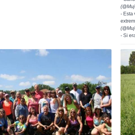
(
@Muj
- Esta 
extremo
(
@Muj
- Si e