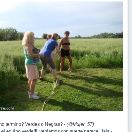
mo termino? Verdes o Negras? -
(
@Mujer_57
)
el equipo verde!!!..veniamos con suerte parece.. jaja -