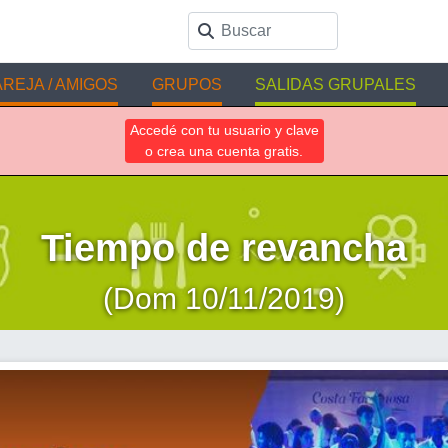
REJA / AMIGOS
GRUPOS
SALIDAS GRUPALES
Accedé con tu usuario y clave
o crea una cuenta gratis.
Tiempo de revancha
(Dom 10/11/2019)