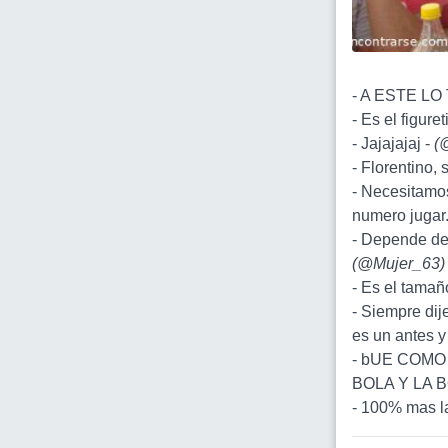
- A ESTE LO
- Es el figure
- Jajajajaj -
(
- Florentino, s
- Necesitamos
numero jugar..
- Depende del
(
@Mujer_63
)
- Es el tamaño
- Siempre dij
es un antes 
- bUE COMO
BOLA Y LA 
- 100% mas la