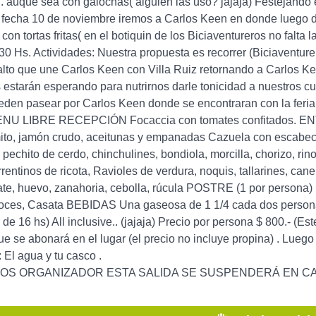
. auque sea con galochas( alguién las usó? jajaja) Festejando e
 fecha 10 de noviembre iremos a Carlos Keen en donde luego de
con tortas fritas( en el botiquin de los Biciaventureros no falta 
30 Hs. Actividades: Nuestra propuesta es recorrer (Biciaventurer
falto que une Carlos Keen con Villa Ruiz retornando a Carlos K
estarán esperando para nutrirnos darle tonicidad a nuestros c
eden pasear por Carlos Keen donde se encontraran con la feria
NU LIBRE RECEPCIÓN Focaccia con tomates confitados. ENTR
ito, jamón crudo, aceitunas y empanadas Cazuela con escabec
 pechito de cerdo, chinchulines, bondiola, morcilla, chorizo, 
rentinos de ricota, Ravioles de verdura, noquis, tallarines, 
te, huevo, zanahoria, cebolla, rúcula POSTRE (1 por persona)
ces, Casata BEBIDAS Una gaseosa de 1 1/4 cada dos personas
tir de 16 hs) All inclusive.. (jajaja) Precio por persona $ 800.- (
e se abonará en el lugar (el precio no incluye propina) . Lu
El agua y tu casco .
S ORGANIZADOR ESTA SALIDA SE SUSPENDERÁ EN CASO