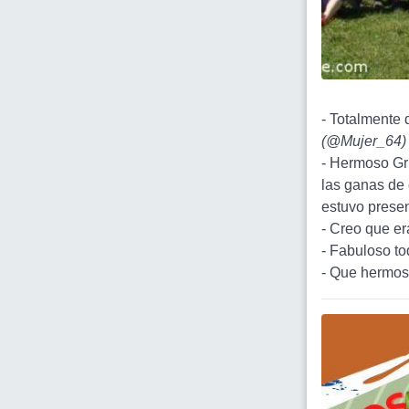
- Totalmente 
(
@Mujer_64
)
- Hermoso Gru
las ganas de 
estuvo present
- Creo que er
- Fabuloso tod
- Que hermoso