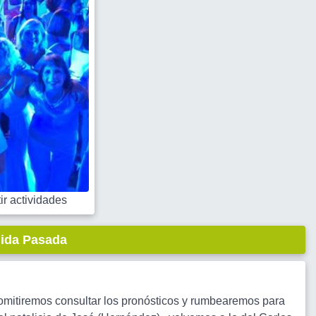
r actividades
lida Pasada
omitiremos consultar los pronósticos y rumbearemos para