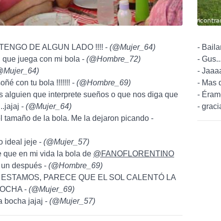
 TENGO DE ALGUN LADO !!!! -
(
@Mujer_64
)
- Bail
ti que juega con mi bola -
(
@Hombre_72
)
- Gus..
@Mujer_64
)
- Jaaa
oñé con tu bola !!!!!!! -
(
@Hombre_69
)
- Mas 
 alguien que interprete sueños o que nos diga que
- Éramo
.jajaj -
(
@Mujer_64
)
- graci
 tamaño de la bola. Me la dejaron picando -
 ideal jeje -
(
@Mujer_57
)
e que en mi vida la bola de
@FANOFLORENTINO
y un después -
(
@Hombre_69
)
 ESTAMOS, PARECE QUE EL SOL CALENTÓ LA
BOCHA -
(
@Mujer_69
)
 bocha jajaj -
(
@Mujer_57
)