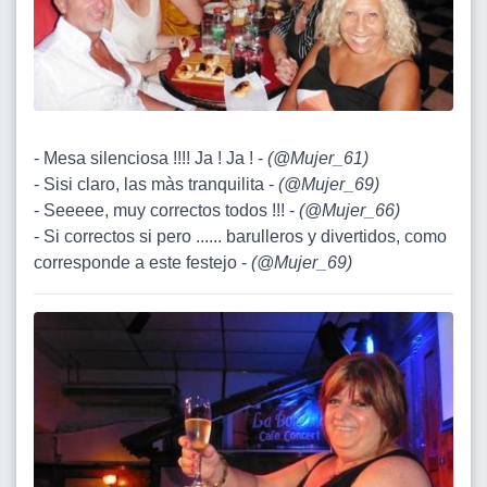
- Mesa silenciosa !!!! Ja ! Ja ! -
(
@Mujer_61
)
- Sisi claro, las màs tranquilita -
(
@Mujer_69
)
- Seeeee, muy correctos todos !!! -
(
@Mujer_66
)
- Si correctos si pero ...... barulleros y divertidos, como
corresponde a este festejo -
(
@Mujer_69
)