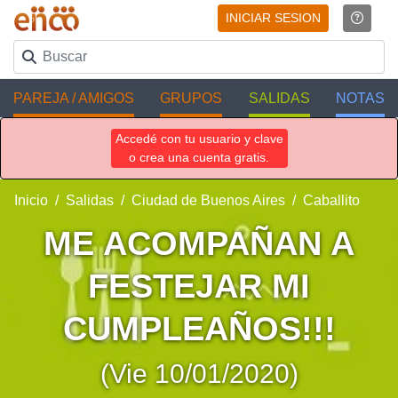
INICIAR SESION
PAREJA / AMIGOS
GRUPOS
SALIDAS
NOTAS
Accedé con tu usuario y clave
o crea una cuenta gratis.
Inicio
Salidas
Ciudad de Buenos Aires
Caballito
ME ACOMPAÑAN A
FESTEJAR MI
CUMPLEAÑOS!!!
(Vie 10/01/2020)