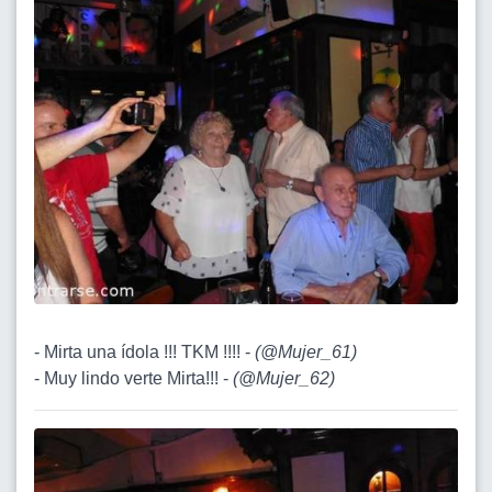
- Mirta una ídola !!! TKM !!!! -
(
@Mujer_61
)
- Muy lindo verte Mirta!!! -
(
@Mujer_62
)