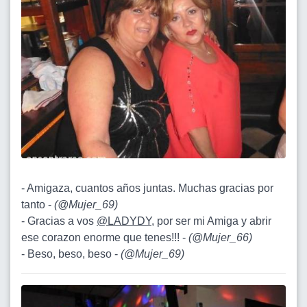
- Amigaza, cuantos años juntas. Muchas gracias por
tanto -
(
@Mujer_69
)
- Gracias a vos
@LADYDY
, por ser mi Amiga y abrir
ese corazon enorme que tenes!!! -
(
@Mujer_66
)
- Beso, beso, beso -
(
@Mujer_69
)