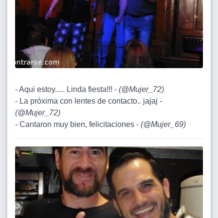
- Aqui estoy..... Linda fiesta!!! -
(
@Mujer_72
)
- La próxima con lentes de contacto.. jajaj -
(
@Mujer_72
)
- Cantaron muy bien, felicitaciones -
(
@Mujer_69
)