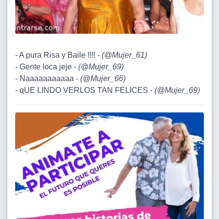
- A pura Risa y Baile !!!! -
(
@Mujer_61
)
- Gente loca jeje -
(
@Mujer_69
)
- Naaaaaaaaaaa -
(
@Mujer_66
)
- qUE LINDO VERLOS TAN FELICES -
(
@Mujer_69
)