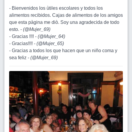
- Bienvenidos los ùtiles escolares y todos los
alimentos recibidos. Cajas de alimentos de los amigos
que esta pàgina me diò. Soy una agradecida de todo
esto. -
(
@Mujer_69
)
- Gracias !!!! -
(
@Mujer_64
)
- Gracias!!!! -
(
@Mujer_65
)
- Gracias a todos los que hacen que un niño coma y
sea feliz -
(
@Mujer_69
)