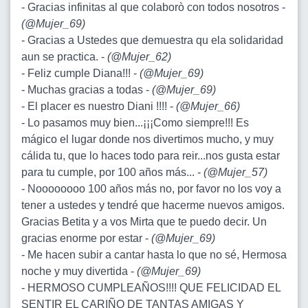
- Gracias infinitas al que colaborò con todos nosotros -
(
@Mujer_69
)
- Gracias a Ustedes que demuestra qu ela solidaridad
aun se practica. -
(
@Mujer_62
)
- Feliz cumple Diana!!! -
(
@Mujer_69
)
- Muchas gracias a todas -
(
@Mujer_69
)
- El placer es nuestro Diani !!!! -
(
@Mujer_66
)
- Lo pasamos muy bien...¡¡¡Como siempre!!! Es
mágico el lugar donde nos divertimos mucho, y muy
cálida tu, que lo haces todo para reir...nos gusta estar
para tu cumple, por 100 años más... -
(
@Mujer_57
)
- Noooooooo 100 años más no, por favor no los voy a
tener a ustedes y tendré que hacerme nuevos amigos.
Gracias Betita y a vos Mirta que te puedo decir. Un
gracias enorme por estar -
(
@Mujer_69
)
- Me hacen subir a cantar hasta lo que no sé, Hermosa
noche y muy divertida -
(
@Mujer_69
)
- HERMOSO CUMPLEAÑOS!!!! QUE FELICIDAD EL
SENTIR EL CARIÑO DE TANTAS AMIGAS Y