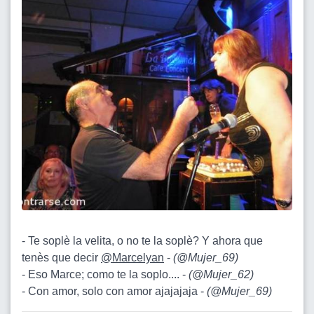
- Te soplè la velita, o no te la soplè? Y ahora que
tenès que decir
@Marcelyan
-
(
@Mujer_69
)
- Eso Marce; como te la soplo.... -
(
@Mujer_62
)
- Con amor, solo con amor ajajajaja -
(
@Mujer_69
)