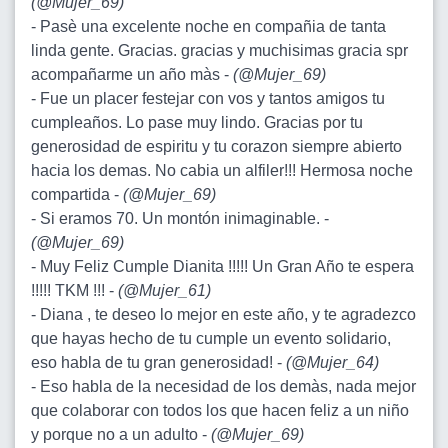
(
@Mujer_69
)
- Pasè una excelente noche en compañia de tanta
linda gente. Gracias. gracias y muchisimas gracia spr
acompañarme un año màs -
(
@Mujer_69
)
- Fue un placer festejar con vos y tantos amigos tu
cumpleaños. Lo pase muy lindo. Gracias por tu
generosidad de espiritu y tu corazon siempre abierto
hacia los demas. No cabia un alfiler!!! Hermosa noche
compartida -
(
@Mujer_69
)
- Si eramos 70. Un montón inimaginable. -
(
@Mujer_69
)
- Muy Feliz Cumple Dianita !!!!! Un Gran Año te espera
!!!!! TKM !!! -
(
@Mujer_61
)
- Diana , te deseo lo mejor en este año, y te agradezco
que hayas hecho de tu cumple un evento solidario,
eso habla de tu gran generosidad! -
(
@Mujer_64
)
- Eso habla de la necesidad de los demàs, nada mejor
que colaborar con todos los que hacen feliz a un niño
y porque no a un adulto -
(
@Mujer_69
)