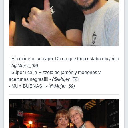
- El cocinero, un capo. Dicen que todo estaba muy rico
-
(
@Mujer_69
)
- Súper rica la Pizzeta de jamón y morrones y
aceitunas negras!!!! -
(
@Mujer_72
)
- MUY BUENAS!! -
(
@Mujer_69
)