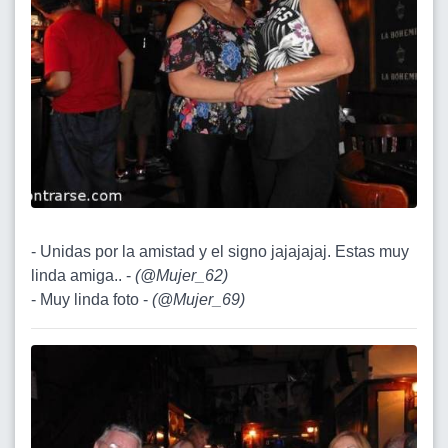
- Unidas por la amistad y el signo jajajajaj. Estas muy
linda amiga.. -
(
@Mujer_62
)
- Muy linda foto -
(
@Mujer_69
)