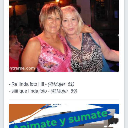
- Re linda foto !!!!! -
(
@Mujer_61
)
- siiii que linda foto -
(
@Mujer_69
)