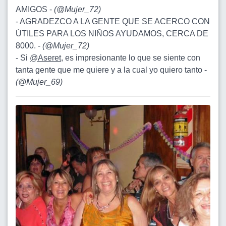
AMIGOS -
(
@Mujer_72
)
- AGRADEZCO A LA GENTE QUE SE ACERCO CON
ÚTILES PARA LOS NIÑOS AYUDAMOS, CERCA DE
8000. -
(
@Mujer_72
)
- Si
@Aseret
, es impresionante lo que se siente con
tanta gente que me quiere y a la cual yo quiero tanto -
(
@Mujer_69
)