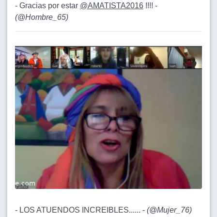
- Gracias por estar
@AMATISTA2016
!!!! -
(
@Hombre_65
)
- LOS ATUENDOS INCREIBLES...... -
(
@Mujer_76
)