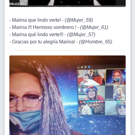
- Marina que lindo verte! -
(
@Mujer_59
)
- Marina !!! Hermoso sombrero ! -
(
@Mujer_61
)
- Marina qué lindo verte!!! -
(
@Mujer_57
)
- Gracias por tu alegría Marina! -
(
@Hombre_65
)