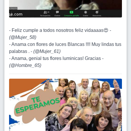
- Feliz cumple a todos nosotros feliz vidaaaas😍 -
(
@Mujer_58
)
- Anama con flores de luces Blancas !!!! Muy lindas tus
palabras . -
(
@Mujer_61
)
- Anama, genial tus flores luminicas! Gracias -
(
@Hombre_65
)