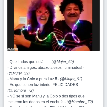
- Que lindos que están!!! -
(
@Mujer_69
)
- Divinos amigos, abrazo a esos iluminados! -
(
@Mujer_59
)
- Manu y la Colo a pura Luz !! -
(
@Mujer_61
)
- Es que tienen luz interior FELICIDADES -
(
@Hombre_72
)
- NO se si son Manu y la Colo o dos tipos que
metieron los dedos en el enchufe -
(
@Hombre_72
)