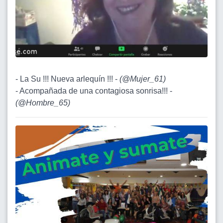
- La Su !!! Nueva arlequín !!! -
(
@Mujer_61
)
- Acompañada de una contagiosa sonrisa!!! -
(
@Hombre_65
)