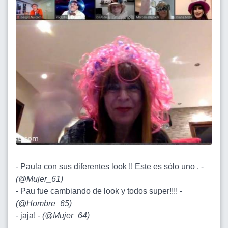
- Paula con sus diferentes look !! Este es sólo uno . -
(
@Mujer_61
)
- Pau fue cambiando de look y todos super!!!! -
(
@Hombre_65
)
- jaja! -
(
@Mujer_64
)