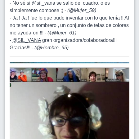
- No sé si
@sil_vana
se salio del cuadro, o es
simplemente compose ;) -
(
@Mujer_59
)
- Ja ! Ja ! fue lo que pude inventar con lo que tenía !! Al
no tener un sombrero , un conjunto de telas de colores
me ayudaron !!! -
(
@Mujer_61
)
-
@SIL_VANA
gran organizadora/colaboradora!!!
Gracias!!! -
(
@Hombre_65
)