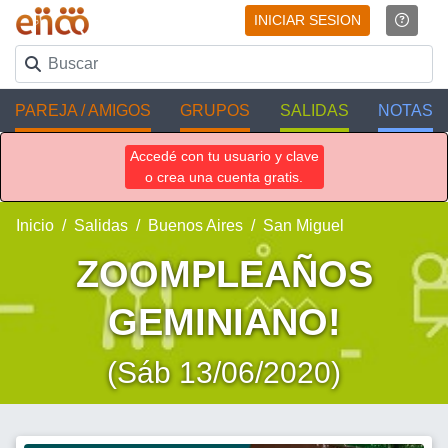
INICIAR SESION
PAREJA / AMIGOS
GRUPOS
SALIDAS
NOTAS
Accedé con tu usuario y clave
o crea una cuenta gratis.
Inicio
Salidas
Buenos Aires
San Miguel
ZOOMPLEAÑOS
GEMINIANO!
(Sáb 13/06/2020)