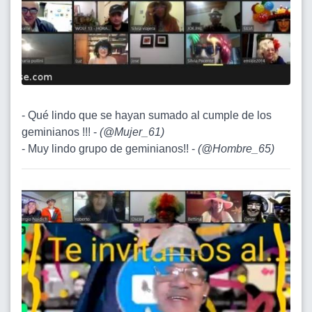
- Qué lindo que se hayan sumado al cumple de los
geminianos !!! -
(
@Mujer_61
)
- Muy lindo grupo de geminianos!! -
(
@Hombre_65
)