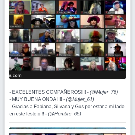
- EXCELENTES COMPAÑEROS!!!! -
(
@Mujer_76
)
- MUY BUENA ONDA !!!! -
(
@Mujer_61
)
- Gracias a Fabiana, Silvana y Gus por estar a mi lado
en este festejo!!! -
(
@Hombre_65
)