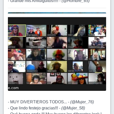
- Grande mis Amiuiguitos!!!!! -
(
@Hombre_65
)
- MUY DIVERTIEROS TODOS... -
(
@Mujer_76
)
- Que lindo festejo gracias!!! -
(
@Mujer_58
)