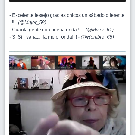
- Excelente festejo gracias chicos un sábado diferente
!!!! -
(
@Mujer_58
)
- Cuánta gente con buena onda !!! -
(
@Mujer_61
)
- Si Sil_vana.... la mejor onda!!!! -
(
@Hombre_65
)