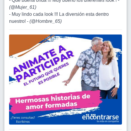
- Qué buena onda !!! Muy bueno los diferentes look ! -
(
@Mujer_61
)
- Muy lindo cada look !!! La diversión esta dentro
nuestro! -
(
@Hombre_65
)