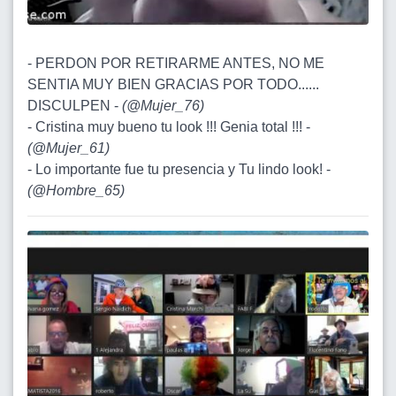
- PERDON POR RETIRARME ANTES, NO ME
SENTIA MUY BIEN GRACIAS POR TODO......
DISCULPEN -
(
@Mujer_76
)
- Cristina muy bueno tu look !!! Genia total !!! -
(
@Mujer_61
)
- Lo importante fue tu presencia y Tu lindo look! -
(
@Hombre_65
)