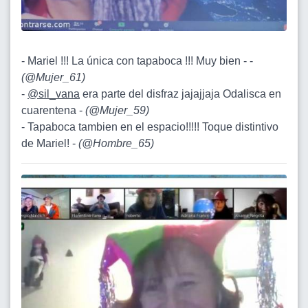
- Mariel !!! La única con tapaboca !!! Muy bien - -
(
@Mujer_61
)
-
@sil_vana
era parte del disfraz jajajjaja Odalisca en
cuarentena -
(
@Mujer_59
)
- Tapaboca tambien en el espacio!!!!! Toque distintivo
de Mariel! -
(
@Hombre_65
)