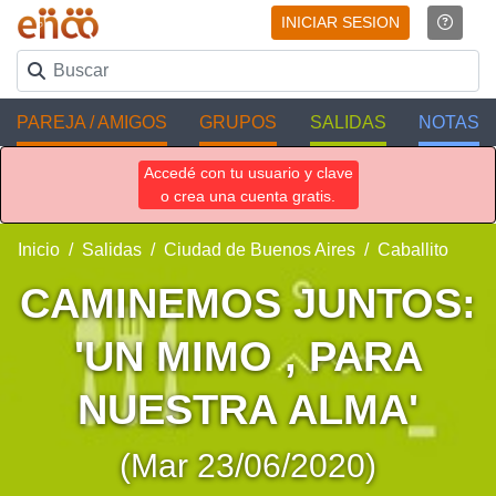
INICIAR SESION
PAREJA / AMIGOS
GRUPOS
SALIDAS
NOTAS
Accedé con tu usuario y clave
o crea una cuenta gratis.
Inicio
Salidas
Ciudad de Buenos Aires
Caballito
CAMINEMOS JUNTOS:
'UN MIMO , PARA
NUESTRA ALMA'
(Mar 23/06/2020)