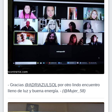
- Gracias
@ADRIAZULSOL
por otro lindo encuentro
lleno de luz y buena energía. -
(
@Mujer_58
)