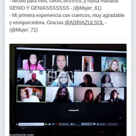
- record para miiii, GRACIASSSS, y hasta mañana
GENIO Y GENIASSSSSSS -
(
@Mujer_61
)
- Mi primera experiencia con cuencos, muy agradable
y enriquecedora. Gracias
@ADRIAZULSOL
-
(
@Mujer_71
)