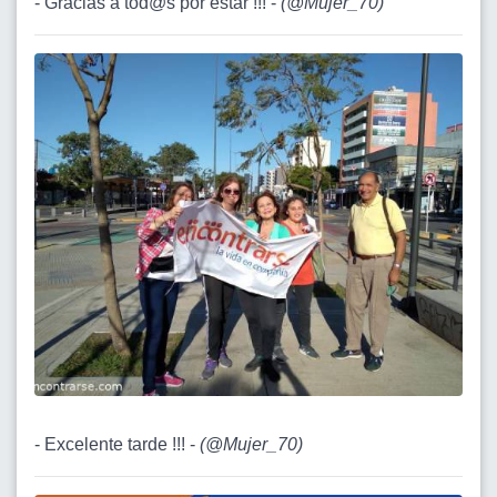
- Gracias a tod@s por estar !!! -
(
@Mujer_70
)
- Excelente tarde !!! -
(
@Mujer_70
)