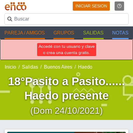
INICIAR SESION
PAREJA / AMIGOS
GRUPOS
SALIDAS
NOTAS
Accedé con tu usuario y clave
o crea una cuenta gratis.
Inicio
Salidas
Buenos Aires
Haedo
18°Pasito a Pasito......
Haedo presente
(Dom 24/10/2021)