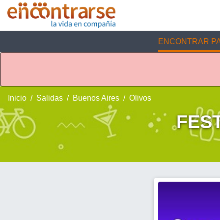
ENCONTRAR PA
Inicio
Salidas
Buenos Aires
Olivos
FES