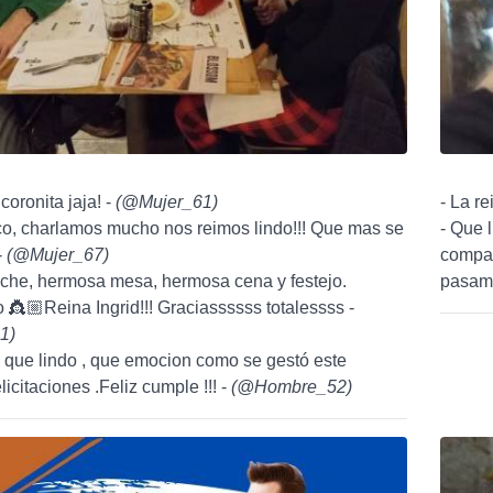
 coronita jaja! -
(
@Mujer_61
)
- La re
co, charlamos mucho nos reimos lindo!!! Que mas se
- Que 
-
(
@Mujer_67
)
compar
che, hermosa mesa, hermosa cena y festejo.
pasamo
👸🏼Reina Ingrid!!! Graciassssss totalessss -
1
)
 que lindo , que emocion como se gestó este
icitaciones .Feliz cumple !!! -
(
@Hombre_52
)