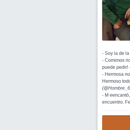
- Soy la de la
- Comimos ri
puede pedir! 
- Hermosa no
Hermoso todo 
(
@Hombre_6
- M eencantó,
encuentro. Fel