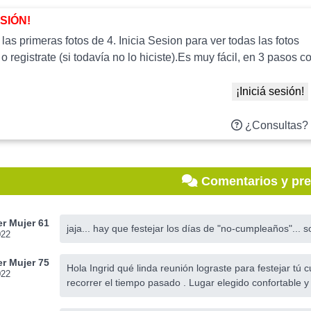
ESIÓN!
as primeras fotos de 4. Inicia Sesion para ver todas las fotos
 o registrate (si todavía no lo hiciste).Es muy fácil, en 3 paso
¡Iniciá sesión!
¿Consultas?
Comentarios y pr
r Mujer 61
jaja... hay que festejar los días de "no-cumpleaños"...
022
r Mujer 75
Hola Ingrid qué linda reunión lograste para festejar tú 
022
recorrer el tiempo pasado . Lugar elegido confortable