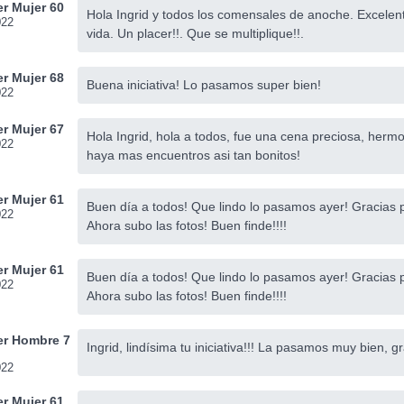
r Mujer 60
Hola Ingrid y todos los comensales de anoche. Excelente
022
vida. Un placer!!. Que se multiplique!!.
r Mujer 68
Buena iniciativa! Lo pasamos super bien!
022
r Mujer 67
Hola Ingrid, hola a todos, fue una cena preciosa, hermo
022
haya mas encuentros asi tan bonitos!
r Mujer 61
Buen día a todos! Que lindo lo pasamos ayer! Gracias 
022
Ahora subo las fotos! Buen finde!!!!
r Mujer 61
Buen día a todos! Que lindo lo pasamos ayer! Gracias 
022
Ahora subo las fotos! Buen finde!!!!
r Hombre 7
Ingrid, lindísima tu iniciativa!!! La pasamos muy bien, g
022
r Mujer 61