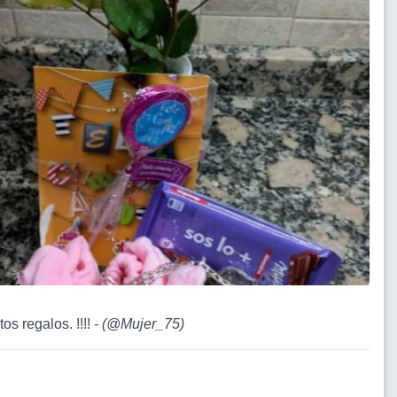
os regalos. !!!! -
(
@Mujer_75
)