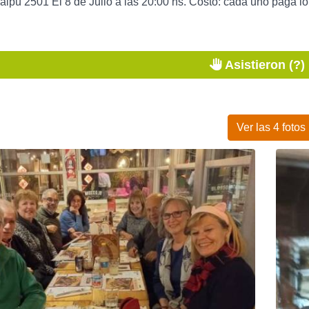
Maipú 2501 El 8 de Julio a las 20:00 hs. Costo: cada uno paga 
Asistieron (?)
Ver las 4 fotos