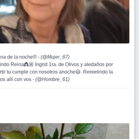
ina de la noche!!! -
(
@Mujer_67
)
lindo Reina👸🏼 Ingrid 1ra. de Olivos y aledaños por
tir tu cumple con nosotros anoche😃. Rereelindo la
s allí con vos -
(
@Hombre_61
)