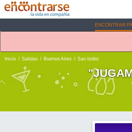
ENCONTRAR PA
Inicio
Salidas
Buenos Aires
San Isidro
"JUGAM