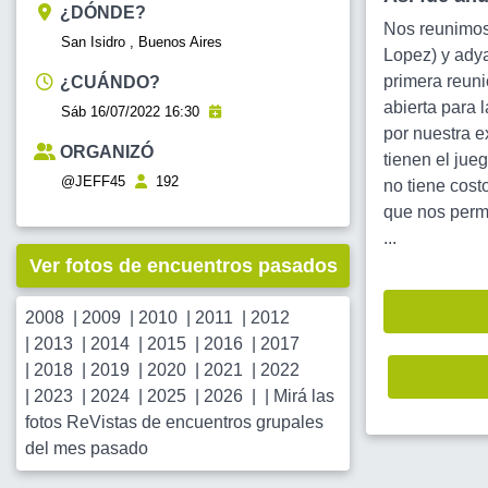
¿DÓNDE?
Nos reunimos 
San Isidro , Buenos Aires
Lopez) y adya
primera reuni
¿CUÁNDO?
abierta para
Sáb 16/07/2022 16:30
por nuestra e
ORGANIZÓ
tienen el jue
@JEFF45
192
no tiene cost
que nos perm
...
Ver fotos de encuentros pasados
2008
|
2009
|
2010
|
2011
|
2012
|
2013
|
2014
|
2015
|
2016
|
2017
|
2018
|
2019
|
2020
|
2021
|
2022
|
2023
|
2024
|
2025
|
2026
| |
Mirá las
fotos ReVistas de encuentros grupales
del mes pasado