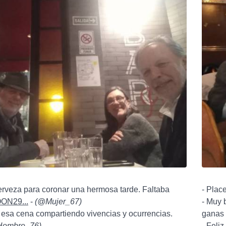
erveza para coronar una hermosa tarde. Faltaba
- Place
N29...
-
(
@Mujer_67
)
- Muy 
 esa cena compartiendo vivencias y ocurrencias.
ganas 
ombre_76
)
- Feli