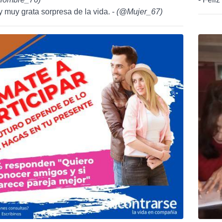
y muy grata sorpresa de la vida. -
(
@Mujer_67
)