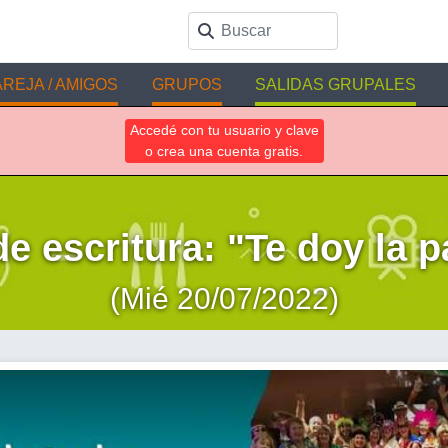
REJA / AMIGOS
GRUPOS
SALIDAS GRUPALES
Accedé con tu usuario y clave
o crea una cuenta gratis.
de escritura: "Te doy la 
(Mié 20/07/2022)