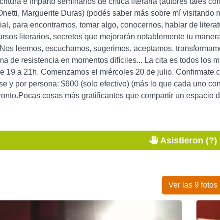
scritura e imparto seminarios de crítica literaria (autores tale
netti, Marguerite Duras) (podés saber más sobre mí visitando 
cial, para encontrarnos, tomar algo, conocernos, hablar de lite
ursos literarios, secretos que mejorarán notablemente tu maner
. Nos leemos, escuchamos, sugerimos, aceptamos, transformamos
ma de resistencia en momentos difíciles... La cita es todos lo
de 19 a 21h. Comenzamos el miércoles 20 de julio. Confirmate c
se y por persona: $600 (solo efectivo) (más lo que cada uno co
onto.Pocas cosas más gratificantes que compartir un espacio d
Asistieron (?)
Ver las 9 fotos