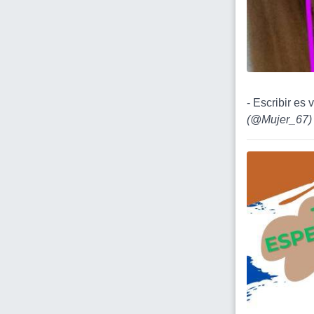
- Escribir es 
(
@Mujer_67
)