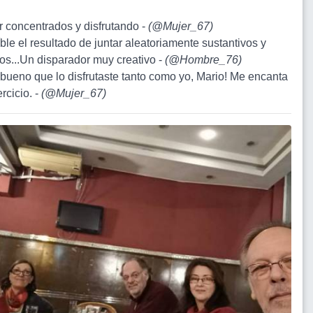
r concentrados y disfrutando -
(
@Mujer_67
)
íble el resultado de juntar aleatoriamente sustantivos y
vos...Un disparador muy creativo -
(
@Hombre_76
)
 bueno que lo disfrutaste tanto como yo, Mario! Me encanta
rcicio. -
(
@Mujer_67
)