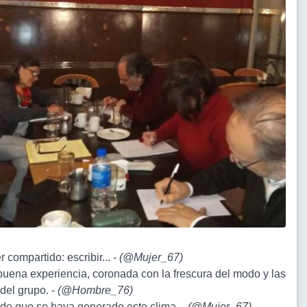
r compartido: escribir... -
(
@Mujer_67
)
buena experiencia, coronada con la frescura del modo y las
del grupo. -
(
@Hombre_76
)
z de que se haya generado este clima. -
(
@Mujer_67
)