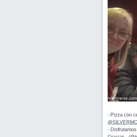
- Pizza con c
@SILVERMOO
- Disfrutamos
Gracias -
(
@H