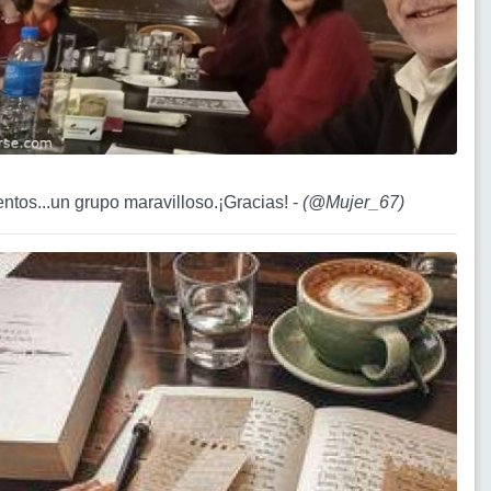
entos...un grupo maravilloso.¡Gracias! -
(
@Mujer_67
)