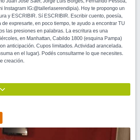
s como Juan Jose Saer, Jorge Luis Borges, Fernando Pessoa,
mi Instagram IG:@tallerlaserendipia). Hoy te propongo un
ratura y ESCRIBIR. Sí ESCRIBIR. Escribir cuento, poesía,
a de expresarte, en poco tiempo, te ayudo a encontrar TU
 las presiones en palabras. La escritura es una
s miércoles, en Manhattan, Cabildo 1800 (esquina Pampa)
on anticipación. Cupos limitados. Actividad arancelada.
nsuma en el lugar). Podés consultarme lo que necesites.
e creación.