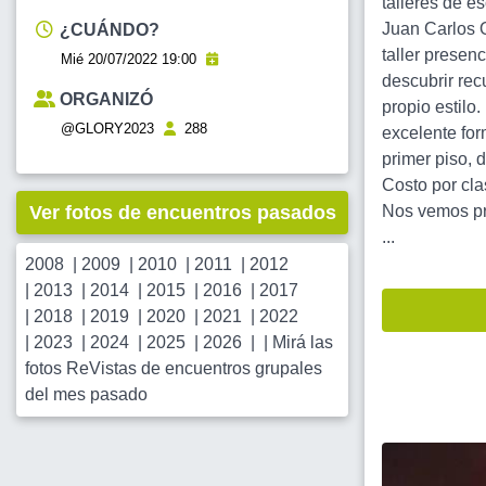
talleres de e
Juan Carlos O
¿CUÁNDO?
taller presen
Mié 20/07/2022 19:00
descubrir rec
ORGANIZÓ
propio estilo
@GLORY2023
288
excelente for
primer piso, 
Costo por cla
Ver fotos de encuentros pasados
Nos vemos pr
...
2008
|
2009
|
2010
|
2011
|
2012
|
2013
|
2014
|
2015
|
2016
|
2017
|
2018
|
2019
|
2020
|
2021
|
2022
|
2023
|
2024
|
2025
|
2026
| |
Mirá las
fotos ReVistas de encuentros grupales
del mes pasado