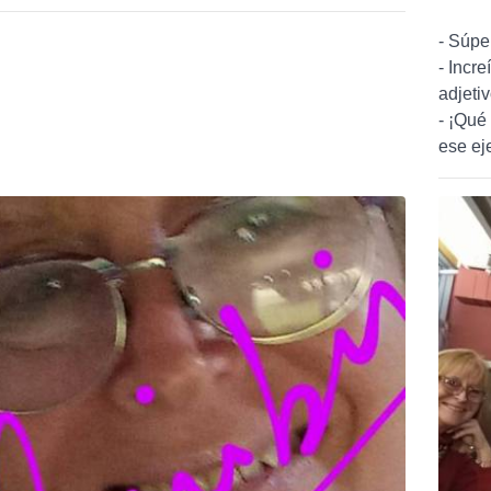
- Súpe
- Incre
adjeti
- ¡Qué
ese eje