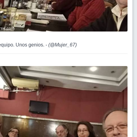
equipo. Unos genios. -
(
@Mujer_67
)