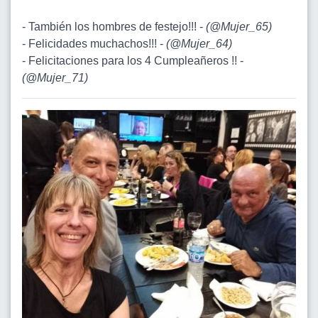
- También los hombres de festejo!!! -
(
@Mujer_65
)
- Felicidades muchachos!!! -
(
@Mujer_64
)
- Felicitaciones para los 4 Cumpleañeros !! -
(
@Mujer_71
)