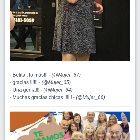
- Betita , lo más!!! -
(
@Mujer_67
)
- gracias !!!!!! -
(
@Mujer_65
)
- Una genia!!! -
(
@Mujer_64
)
- Muchas gracias chicas !!!!!! -
(
@Mujer_66
)