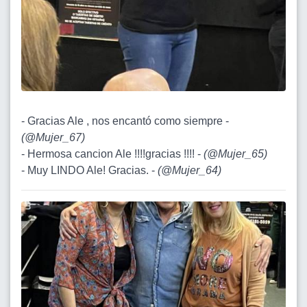
- Gracias Ale , nos encantó como siempre -
(
@Mujer_67
)
- Hermosa cancion Ale !!!!gracias !!!! -
(
@Mujer_65
)
- Muy LINDO Ale! Gracias. -
(
@Mujer_64
)