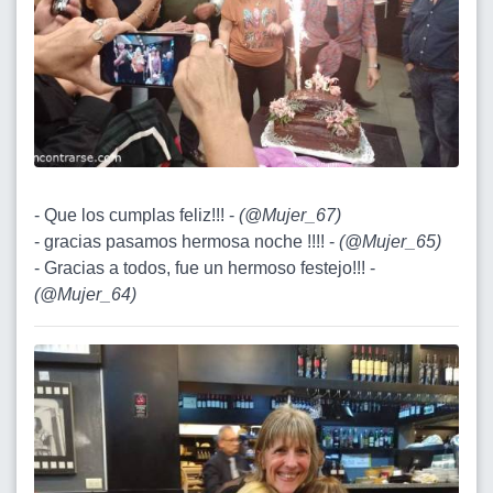
- Que los cumplas feliz!!! -
(
@Mujer_67
)
- gracias pasamos hermosa noche !!!! -
(
@Mujer_65
)
- Gracias a todos, fue un hermoso festejo!!! -
(
@Mujer_64
)