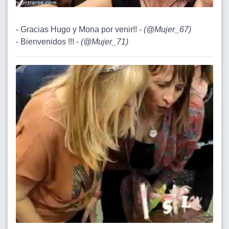
- Gracias Hugo y Mona por venir!! -
(
@Mujer_67
)
- Bienvenidos !!! -
(
@Mujer_71
)