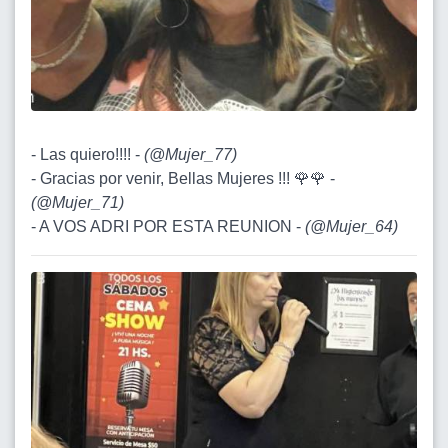
- Las quiero!!!! -
(
@Mujer_77
)
- Gracias por venir, Bellas Mujeres !!! 🌹🌹 -
(
@Mujer_71
)
- A VOS ADRI POR ESTA REUNION -
(
@Mujer_64
)