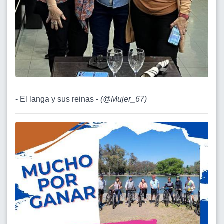
- El langa y sus reinas -
(
@Mujer_67
)