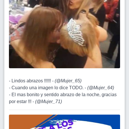
- Lindos abrazos !!!!!! -
(
@Mujer_65
)
- Cuando una imagen lo dice TODO. -
(
@Mujer_64
)
- El mas bonito y sentido abrazo de la noche, gracias
por estar !!! -
(
@Mujer_71
)