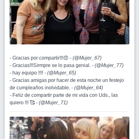
- Gracias por compartir!!!😍 -
(
@Mujer_67
)
- Gracias!!!Sirmpre se lo pasa genial. -
(
@Mujer_77
)
- hay equipo !!!! -
(
@Mujer_65
)
- Gracias amigas por hacer de esta noche un festejo
de cumpleaños inolvidable. -
(
@Mujer_64
)
- Feliz de compartir parte de mi vida con Uds., las
quiero !!! 🥰 -
(
@Mujer_71
)