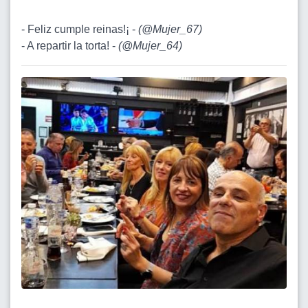
- Feliz cumple reinas!¡ -
(
@Mujer_67
)
- A repartir la torta! -
(
@Mujer_64
)