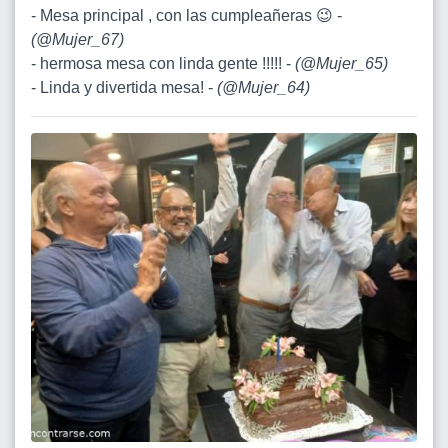
- Mesa principal , con las cumpleañeras 😉 -
(
@Mujer_67
)
- hermosa mesa con linda gente !!!!! -
(
@Mujer_65
)
- Linda y divertida mesa! -
(
@Mujer_64
)