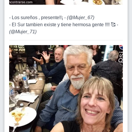
- Los sureños , presente!!¡ -
(
@Mujer_67
)
- El Sur tambien existe y tiene hermosa gente !!!! 🥰 -
(
@Mujer_71
)