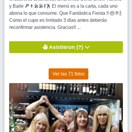
y Baile 🍕👨‍🎤🎤💃🕺 El menú es a la carta, cada uno
abona lo que consume. Que Fantástica Fiesta !! 🎂🥂🍾
Como el cupo es limitado 3 días antes deberás
reconfirmar asistencia. Gracias!! ...
Asistieron (?)
Ver las 71 fotos