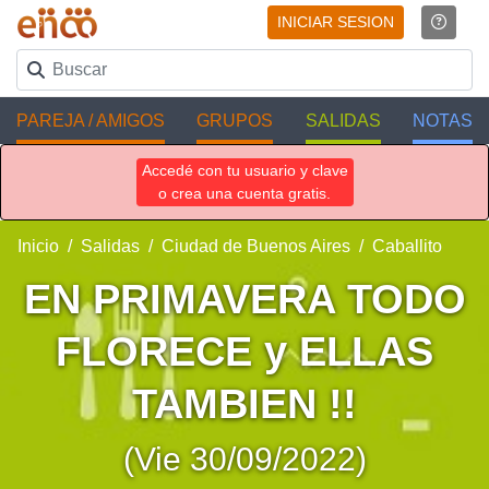
INICIAR SESION
PAREJA / AMIGOS
GRUPOS
SALIDAS
NOTAS
Accedé con tu usuario y clave
o crea una cuenta gratis.
Inicio
Salidas
Ciudad de Buenos Aires
Caballito
EN PRIMAVERA TODO
FLORECE y ELLAS
TAMBIEN !!
(Vie 30/09/2022)