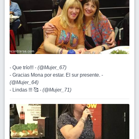
- Que trío!!! -
(
@Mujer_67
)
- Gracias Mona por estar. El sur presente. -
(
@Mujer_64
)
- Lindas !!! 🥰 -
(
@Mujer_71
)