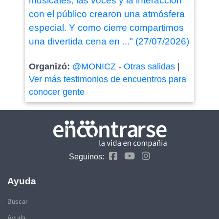
musicales, las voces y la interacción
con el público crearon una atmósfera
especial. Y como cierre compartimos
una divertida cena en ..." (27/07/2026)
Organizó:
@MONICZ
-
Otras salidas
|
Ver más testimonios de encuentros para
conocer gente
Seguinos:
Ayuda
Buscar
Ayuda