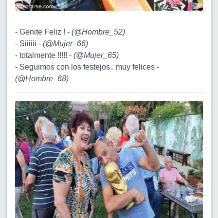
- Genite Feliz ! -
(
@Hombre_52
)
- Siiiiii -
(
@Mujer_66
)
- totalmente !!!!! -
(
@Mujer_65
)
- Seguimos con los festejos.. muy felices -
(
@Hombre_68
)