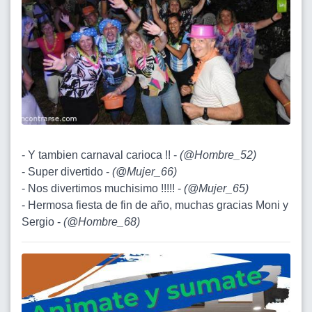
- Y tambien carnaval carioca !! -
(
@Hombre_52
)
- Super divertido -
(
@Mujer_66
)
- Nos divertimos muchisimo !!!!! -
(
@Mujer_65
)
- Hermosa fiesta de fin de año, muchas gracias Moni y
Sergio -
(
@Hombre_68
)