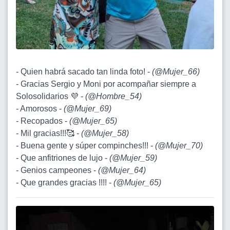
- Quien habrá sacado tan linda foto! -
(
@Mujer_66
)
- Gracias Sergio y Moni por acompañar siempre a
Solosolidarios 💜 -
(
@Hombre_54
)
- Amorosos -
(
@Mujer_69
)
- Recopados -
(
@Mujer_65
)
- Mil gracias!!!🥰 -
(
@Mujer_58
)
- Buena gente y súper compinches!!! -
(
@Mujer_70
)
- Que anfitriones de lujo -
(
@Mujer_59
)
- Genios campeones -
(
@Mujer_64
)
- Que grandes gracias !!!! -
(
@Mujer_65
)