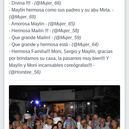
- Divina !!!! -
(
@Mujer_66
)
- Maylín hermosa como sus padres y su abu Mirta. -
(
@Mujer_69
)
- Amorosa Maylin -
(
@Mujer_65
)
- Hermosa Mailin !!! -
(
@Mujer_58
)
- Que grande Mailin! -
(
@Mujer_59
)
- Que grande y hermosa está -
(
@Mujer_64
)
- Hermosa Familia!!! Moni, Sergio y Maylín, gracias
por brindarnos su casa, la pasamos muy bien!!! Y
Maylín y Moni incansables coreógrafas!!! -
(
@Hombre_56
)