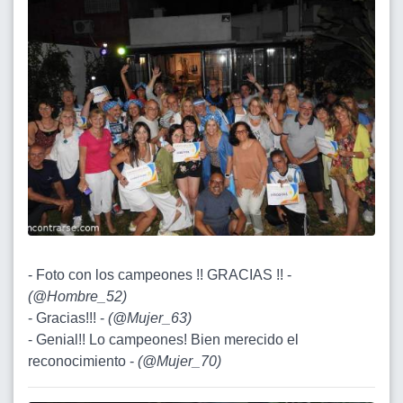
- Foto con los campeones !! GRACIAS !! -
(
@Hombre_52
)
- Gracias!!! -
(
@Mujer_63
)
- Genial!! Lo campeones! Bien merecido el
reconocimiento -
(
@Mujer_70
)