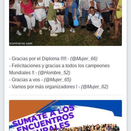
- Gracias por el Diploma !!!!! -
(
@Mujer_66
)
- Felicitaciones y gracias a todos los campeones
Mundiales !! -
(
@Hombre_52
)
- Gracias a vos -
(
@Mujer_65
)
- Vamos por más organizadores ! -
(
@Mujer_62
)