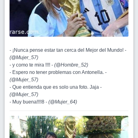
- ¡Nunca pense estar tan cerca del Mejor del Mundo! -
(
@Mujer_57
)
- y como te mira !!!! -
(
@Hombre_52
)
- Espero no tener problemas con Antonella. -
(
@Mujer_57
)
- Que entienda que es solo una foto. Jaja -
(
@Mujer_57
)
- Muy buena!!!!8 -
(
@Mujer_64
)