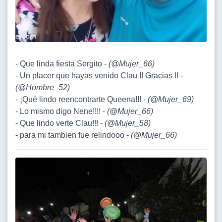
- Que linda fiesta Sergito -
(
@Mujer_66
)
- Un placer que hayas venido Clau !! Gracias !! -
(
@Hombre_52
)
- ¡Qué lindo reencontrarte Queena!!! -
(
@Mujer_69
)
- Lo mismo digo Nene!!!! -
(
@Mujer_66
)
- Que lindo verte Clau!!! -
(
@Mujer_58
)
- para mi tambien fue relindooo -
(
@Mujer_66
)