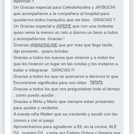
diplomas !!
Un Gracias especial para CelesteAzulina y JAYBUCHI
que acompañaron a la compañera al hospital para
quedarnos todos tranquilos que ste bien . GRACIAS !!
Un Gracias especial a
@PEPE
que con una molestia
quiso venia la menos un rato a darnos un beso a todos
y acompañarnos. Gracias !
Graicias
@MAIONLINE
que por mas que llego tarde,
dijo presente , quiero brindar.
Gracias a todos los nuevos que vinieron y a todos los
que les hicieron un lugar en las rondas y los invitaron a
bailar e integrarse . GRACIAS !!!
Gracias a todos los que se acercaron a decirnos lo que
Encontrarse significaba para sus vidas . 🥰🥰🥰
Gracias a todos los que nos preguntaban todo el tiempo
, como puedo ayudar .
Gracias a Mirta y Mario que siempre estan presentes
para ayudar y recibirlos.
A nuesta niña Mailen que va creciendo y ayudó con las
coreos y con el juego.
Aprovechamos para agradecer a Eli, en la cocina, ALE
DJ , nuestro DJ , y esta vez Fabian Ochoa y Vanesa que