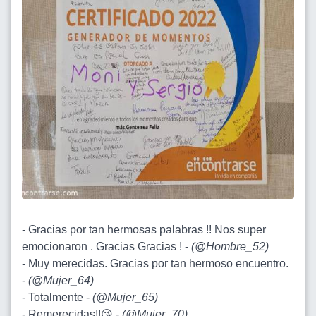
- Gracias por tan hermosas palabras !! Nos super
emocionaron . Gracias Gracias ! -
(
@Hombre_52
)
- Muy merecidas. Gracias por tan hermoso encuentro.
-
(
@Mujer_64
)
- Totalmente -
(
@Mujer_65
)
- Remerecidas!!😘 -
(
@Mujer_70
)