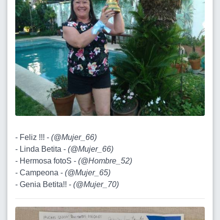
- Feliz !!! -
(
@Mujer_66
)
- Linda Betita -
(
@Mujer_66
)
- Hermosa fotoS -
(
@Hombre_52
)
- Campeona -
(
@Mujer_65
)
- Genia Betita!! -
(
@Mujer_70
)