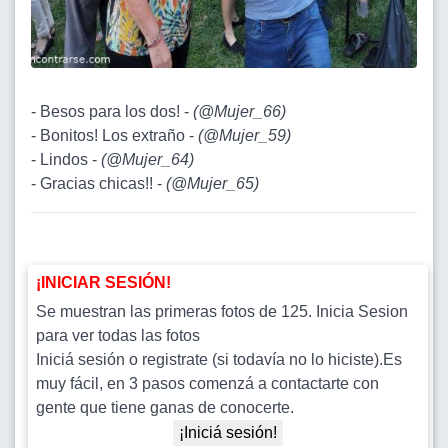
- Besos para los dos! -
(
@Mujer_66
)
- Bonitos! Los extraño -
(
@Mujer_59
)
- Lindos -
(
@Mujer_64
)
- Gracias chicas!! -
(
@Mujer_65
)
¡INICIAR SESIÓN!
Se muestran las primeras fotos de 125. Inicia Sesion
para ver todas las fotos
Iniciá sesión o registrate (si todavía no lo hiciste).Es
muy fácil, en 3 pasos comenzá a contactarte con
gente que tiene ganas de conocerte.
¡Iniciá sesión!