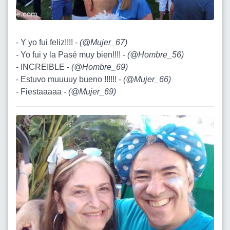
- Y yo fui feliz!!!! -
(
@Mujer_67
)
- Yo fui y la Pasé muy bien!!!! -
(
@Hombre_56
)
- INCREIBLE -
(
@Hombre_69
)
- Estuvo muuuuy bueno !!!!!! -
(
@Mujer_66
)
- Fiestaaaaa -
(
@Mujer_69
)