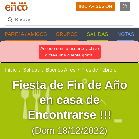
INICIAR SESION
PAREJA / AMIGOS
GRUPOS
SALIDAS
NOTAS
Accedé con tu usuario y clave
o crea una cuenta gratis.
Inicio
Salidas
Buenos Aires
Tres de Febrero
Fiesta de Fin de Año
en casa de
Encontrarse !!!
(Dom 18/12/2022)