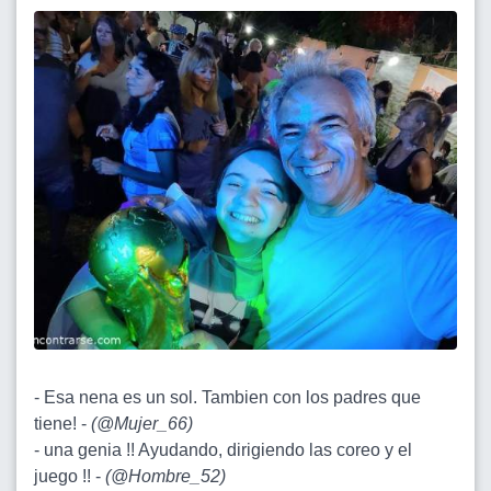
- Esa nena es un sol. Tambien con los padres que
tiene! -
(
@Mujer_66
)
- una genia !! Ayudando, dirigiendo las coreo y el
juego !! -
(
@Hombre_52
)