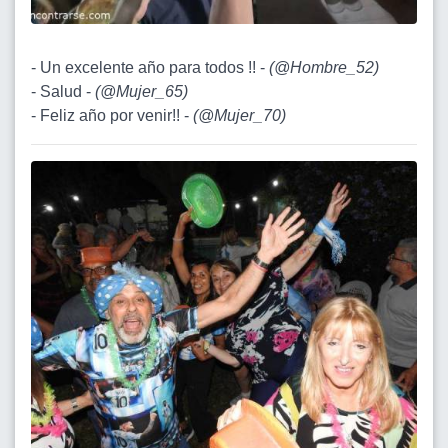
- Un excelente año para todos !! -
(
@Hombre_52
)
- Salud -
(
@Mujer_65
)
- Feliz año por venir!! -
(
@Mujer_70
)