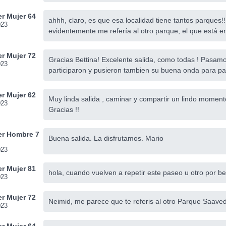
r Mujer 64
ahhh, claro, es que esa localidad tiene tantos parques!!!
023
evidentemente me refería al otro parque, el que está en
r Mujer 72
Gracias Bettina! Excelente salida, como todas ! Pasamo
023
participaron y pusieron tambien su buena onda para pa
r Mujer 62
Muy linda salida , caminar y compartir un lindo momento
023
Gracias !!
r Hombre 7
Buena salida. La disfrutamos. Mario
023
r Mujer 81
hola, cuando vuelven a repetir este paseo u otro por b
023
r Mujer 72
Neimid, me parece que te referis al otro Parque Saaved
023
r Mujer 64