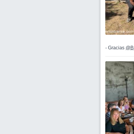
- Gracias
@Be