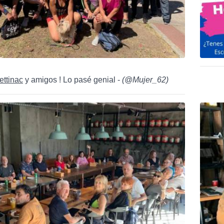
ttinac
y amigos ! Lo pasé genial -
(
@Mujer_62
)