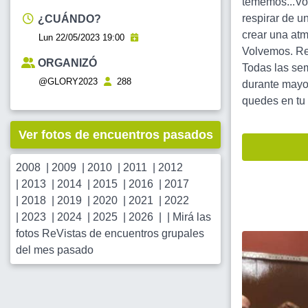
tememos...Vol
respirar de u
¿CUÁNDO?
crear una atm
Lun 22/05/2023 19:00
Volvemos. Re
ORGANIZÓ
Todas las sem
@GLORY2023
288
durante mayo 
quedes en tu 
Ver fotos de encuentros pasados
2008
|
2009
|
2010
|
2011
|
2012
|
2013
|
2014
|
2015
|
2016
|
2017
|
2018
|
2019
|
2020
|
2021
|
2022
|
2023
|
2024
|
2025
|
2026
| |
Mirá las
fotos ReVistas de encuentros grupales
del mes pasado