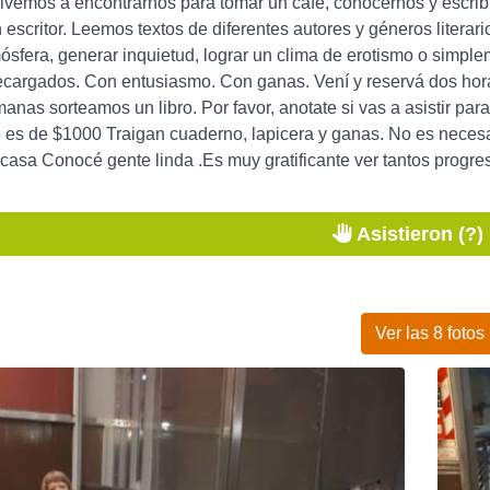
vemos a encontrarnos para tomar un café, conocernos y escribir.
n escritor. Leemos textos de diferentes autores y géneros literar
ósfera, generar inquietud, lograr un clima de erotismo o simple
cargados. Con entusiasmo. Con ganas. Vení y reservá dos horas
anas sorteamos un libro. Por favor, anotate si vas a asistir para 
es de $1000 Traigan cuaderno, lapicera y ganas. No es necesar
casa Conocé gente linda .Es muy gratificante ver tantos progre
Asistieron (?)
Ver las 8 fotos