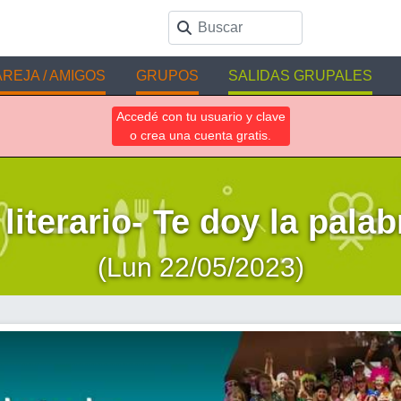
REJA / AMIGOS
GRUPOS
SALIDAS GRUPALES
Accedé con tu usuario y clave
o crea una cuenta gratis.
 literario- Te doy la pala
(Lun 22/05/2023)