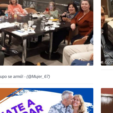
rupo se armó! -
(
@Mujer_67
)