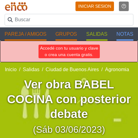
INICIAR SESION
PAREJA / AMIGOS
GRUPOS
SALIDAS
NOTAS
Accedé con tu usuario y clave
o crea una cuenta gratis.
Inicio
Salidas
Ciudad de Buenos Aires
Agronomia
Ver obra BABEL
COCINA con posterior
debate
(Sáb 03/06/2023)