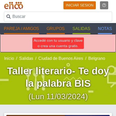
INICIAR SESION
PAREJA / AMIGOS
GRUPOS
SALIDAS
NOTAS
Accedé con tu usuario y clave
o crea una cuenta gratis.
Inicio
Salidas
Ciudad de Buenos Aires
Belgrano
Taller literario- Te doy
la palabra BIS
(Lun 11/03/2024)