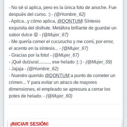
- No sé si aplica, pero es la única foto de anoche. Fue
después del curso. :) -
(
@Hombre_62
)
- Aplica...y cómo aplica,
@DONTUM
! Síntesis
exquisita del disfrute. Metáfora brillante de guardar un
sabor dulce 😝 -
(
@Mujer_67
)
- Me quería comer el cucurucho y me comí, por error,
el acento en la síntesis... -
(
@Mujer_67
)
- Gracias por la foto! -
(
@Mujer_67
)
- ¡Qué dulzura!........... ese helado :) :) -
(
@Mujer_59
)
- Jajaja -
(
@Hombre_62
)
- Nuestro querido
@DONTUM
a punto de cometer un
crimen... Y para evitar un atraco de mayores
dimensiones, el empleado se apresura a cerrar los
potes de helado. -
(
@Mujer_60
)
¡INICIAR SESIÓN!