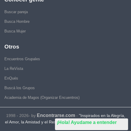
Buscar pareja
Busca Hombre
Busca Mujer
Otros
Encuentros Grupales
La ReVista
EnQués
Buscá los Grupos
Academia de Magos (Organizar Encuentros)
Encontrarse.com
1998 - 2026- by
-
"Inspirados en la Alegría,
el Amor, la Amistad y el Respeto, motivamos a la gente a que sea
¡Hola! Ayudame a entender
feliz."