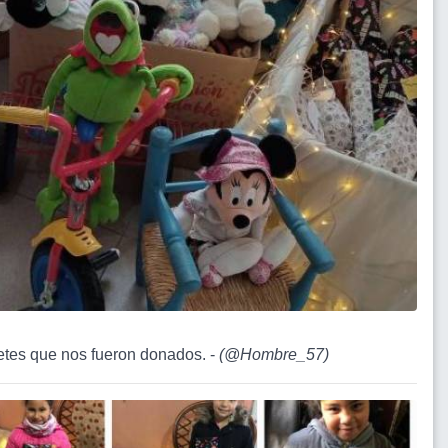
etes que nos fueron donados. -
(
@Hombre_57
)