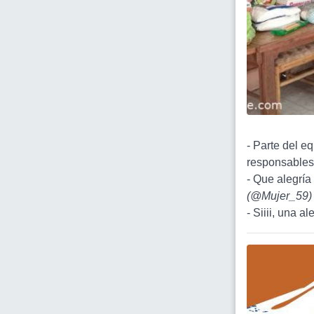
- Parte del e
responsables 
- Que alegría 
(
@Mujer_59
)
- Siiii, una a