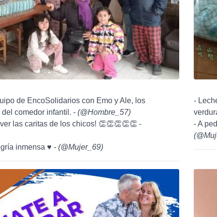
quipo de EncoSolidarios con Emo y Ale, los
- Leche
del comedor infantil. -
(
@Hombre_57
)
verdura
ver las caritas de los chicos! 👏👏👏👏👏 -
- A pe
(
@Muj
legría inmensa ♥️ -
(
@Mujer_69
)