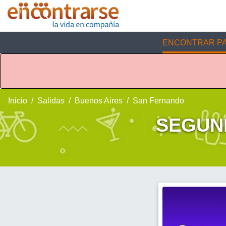
ENCONTRAR PA
Inicio
Salidas
Buenos Aires
San Fernando
SEGUND