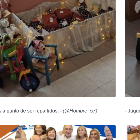
s a punto de ser repartidos. -
(
@Hombre_57
)
- Jugu