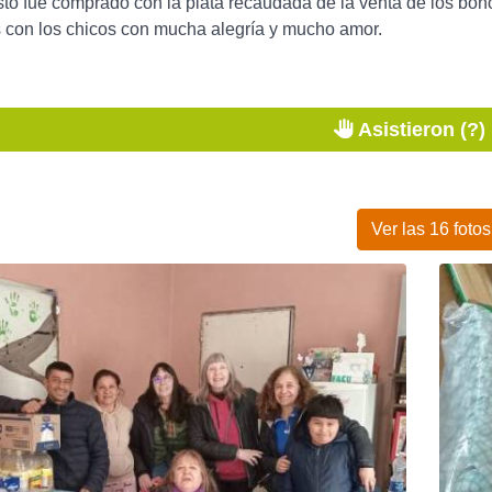
sto fue comprado con la plata recaudada de la venta de los bono
 con los chicos con mucha alegría y mucho amor.
Asistieron (?)
Ver las 16 fotos