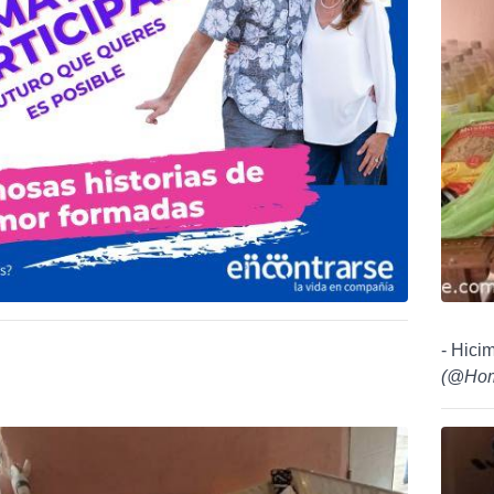
- Hici
(
@Hom