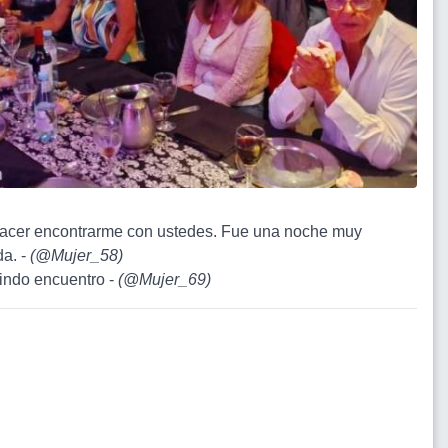
lacer encontrarme con ustedes. Fue una noche muy
da. -
(
@Mujer_58
)
lindo encuentro -
(
@Mujer_69
)