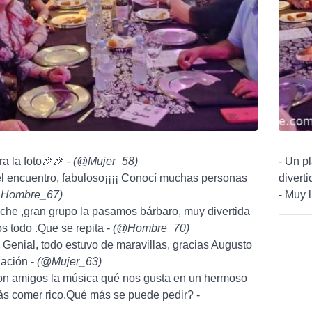
a la foto🎉🎉 -
(
@Mujer_58
)
- Un p
el encuentro, fabuloso¡¡¡¡ Conocí muchas personas
diverti
Hombre_67
)
- Muy 
che ,gran grupo la pasamos bárbaro, muy divertida
s todo .Que se repita -
(
@Hombre_70
)
Genial, todo estuvo de maravillas, gracias Augusto
zación -
(
@Mujer_63
)
con amigos la música qué nos gusta en un hermoso
ás comer rico.Qué más se puede pedir? -