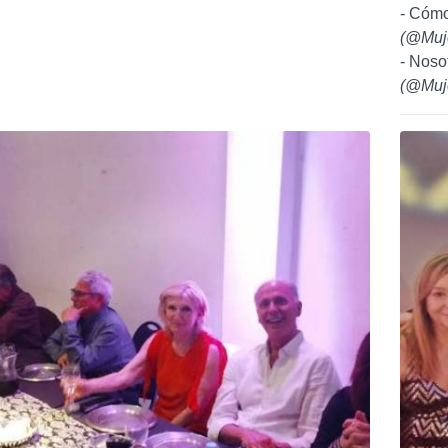
- Cómo
(
@Muj
- Noso
(
@Muj