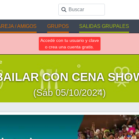
REJA / AMIGOS
GRUPOS
SALIDAS GRUPALES
Accedé con tu usuario y clave
o crea una cuenta gratis.
e
BAILAR CON CENA SHO
(Sáb 05/10/2024)