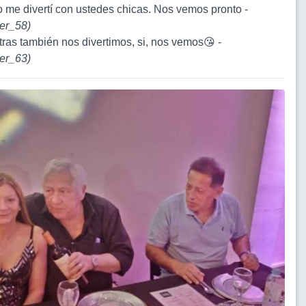
 me divertí con ustedes chicas. Nos vemos pronto -
er_58
)
tras también nos divertimos, si, nos vemos😘 -
er_63
)