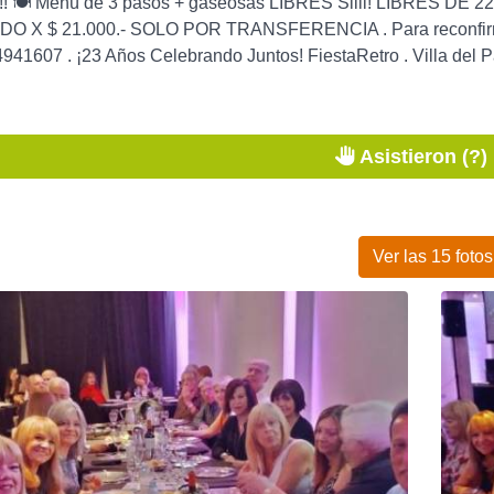
! 🍽 Menú de 3 pasos + gaseosas LIBRES Siiii! LIBRES DE 22 A
ODO X $ 21.000.- SOLO POR TRANSFERENCIA . Para reconfirmar 
941607 . ¡23 Años Celebrando Juntos! FiestaRetro . Villa del 
Asistieron (?)
Ver las 15 fotos