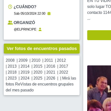
EN TU VIDA!!
solo lugar T
¿CUÁNDO?
contacto 1144
Sáb 05/10/2024 22:00
...
ORGANIZÓ
@ELPRINCIPE
Ver fotos de encuentros pasados
2008
|
2009
|
2010
|
2011
|
2012
|
2013
|
2014
|
2015
|
2016
|
2017
|
2018
|
2019
|
2020
|
2021
|
2022
|
2023
|
2024
|
2025
|
2026
| |
Mirá las
fotos ReVistas de encuentros grupales
del mes pasado