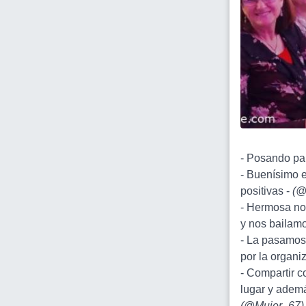
- Posando par
- Buenísimo 
positivas -
(
@
- Hermosa no
y nos bailamo
- La pasamos 
por la organi
- Compartir 
lugar y adem
(
@Mujer_67
)