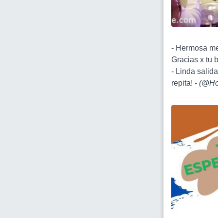
- Hermosa me
Gracias x tu
- Linda salid
repita! -
(
@Ho