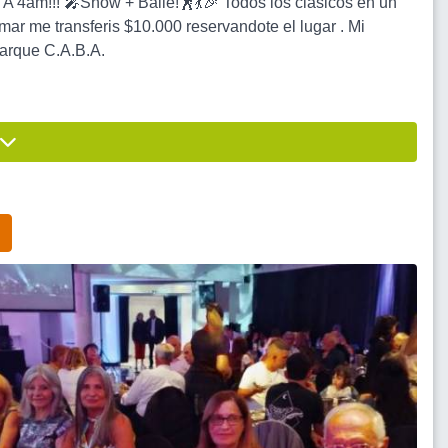
 4am!!! 🎤Show + Baile!🕺💃🎉 Todos los clásicos en un
me transferis $10.000 reservandote el lugar . Mi
Parque C.A.B.A.