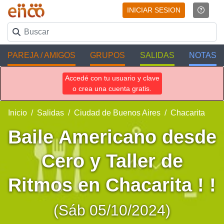
INICIAR SESION
PAREJA / AMIGOS
GRUPOS
SALIDAS
NOTAS
Accedé con tu usuario y clave
o crea una cuenta gratis.
Inicio
Salidas
Ciudad de Buenos Aires
Chacarita
Baile Americano desde
Cero y Taller de
Ritmos en Chacarita ! !
(Sáb 05/10/2024)