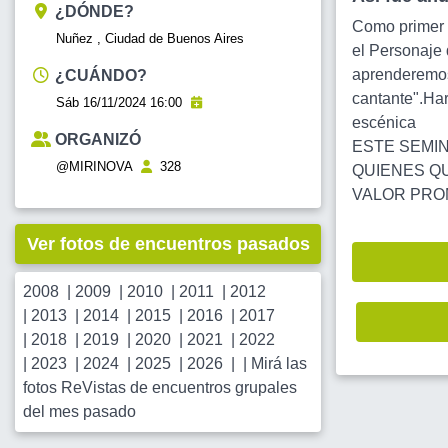
¿DÓNDE?
Como primer o
Nuñez , Ciudad de Buenos Aires
el Personaje 
aprenderemos 
¿CUÁNDO?
cantante".Har
Sáb 16/11/2024 16:00
escénica
ORGANIZÓ
ESTE SEMIN
@MIRINOVA
328
QUIENES QU
VALOR PROM
Ver fotos de encuentros pasados
2008
|
2009
|
2010
|
2011
|
2012
|
2013
|
2014
|
2015
|
2016
|
2017
|
2018
|
2019
|
2020
|
2021
|
2022
|
2023
|
2024
|
2025
|
2026
| |
Mirá las
fotos ReVistas de encuentros grupales
del mes pasado