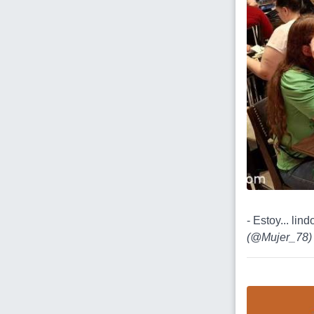
- Estoy... li
(
@Mujer_78
)