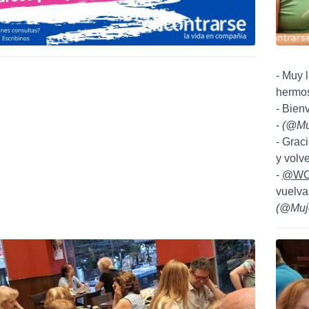
- Muy 
hermo
- Bien
-
(
@Mu
- Grac
y volv
-
@WO
vuelva
(
@Muj