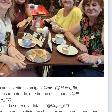
 nos divertimos amigas!!😁❤️ -
(
@Mujer_66
)
a pasaron riendo, que bueno escucharlas 😊!!! -
er_67
)
n salida super divertida!!! -
(
@Mujer_56
)
ncanta que se diviertan chicas! Hermosa esa buena onda y