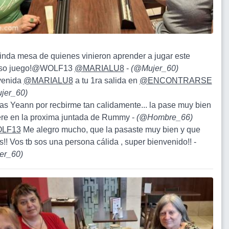
linda mesa de quienes vinieron aprender a jugar este
so juego!@WOLF13
@MARIALU8
-
(
@Mujer_60
)
venida
@MARIALU8
a tu 1ra salida en
@ENCONTRARSE
jer_60
)
ias Yeann por recbirme tan calidamente... la pase muy bien
ere en la proxima juntada de Rummy -
(
@Hombre_66
)
LF13
Me alegro mucho, que la pasaste muy bien y que
s!! Vos tb sos una persona cálida , super bienvenido!! -
er_60
)