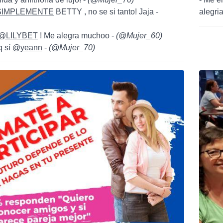
IMPLEMENTE
BETTY , no se si tanto! Jaja -
alegria
@LILYBET
! Me alegra muchoo -
(
@Mujer_60
)
q sí
@yeann
-
(
@Mujer_70
)