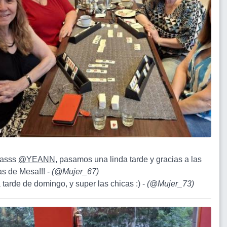
iasss
@YEANN
, pasamos una linda tarde y gracias a las
 de Mesa!!! -
(
@Mujer_67
)
 tarde de domingo, y super las chicas :) -
(
@Mujer_73
)