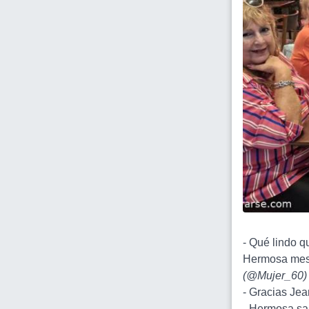
- Qué lindo 
Hermosa mes
(
@Mujer_60
)
- Gracias Jea
- Hermosa sali