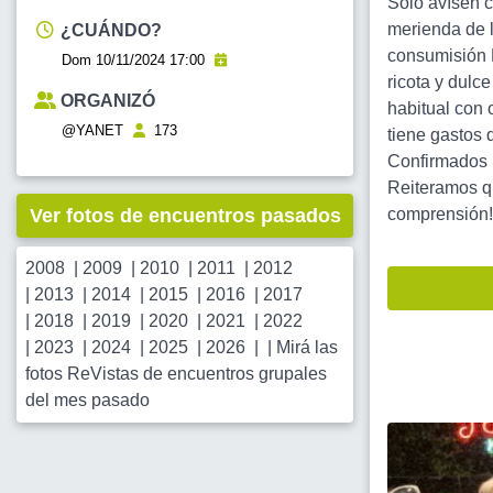
Sólo avísen c
merienda de l
¿CUÁNDO?
consumisión 
Dom 10/11/2024 17:00
ricota y dulc
ORGANIZÓ
habitual con 
@YANET
173
tiene gastos 
Confirmados 
Reiteramos q
Ver fotos de encuentros pasados
comprensión! 
2008
|
2009
|
2010
|
2011
|
2012
|
2013
|
2014
|
2015
|
2016
|
2017
|
2018
|
2019
|
2020
|
2021
|
2022
|
2023
|
2024
|
2025
|
2026
| |
Mirá las
fotos ReVistas de encuentros grupales
del mes pasado