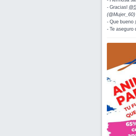
- Gracias!
@S
(
@Mujer_60
)
- Que bueno
- Te aseguro 