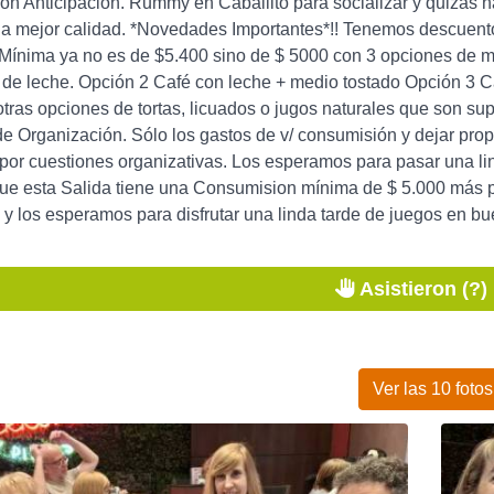
on Anticipación. Rummy en Caballito para socializar y quizás 
a mejor calidad. *Novedades Importantes*!! Tenemos descuento
Mínima ya no es de $5.400 sino de $ 5000 con 3 opciones de me
e de leche. Opción 2 Café con leche + medio tostado Opción 3 
otras opciones de tortas, licuados o jugos naturales que son sup
de Organización. Sólo los gastos de v/ consumisión y dejar pro
por cuestiones organizativas. Los esperamos para pasar una li
ue esta Salida tiene una Consumision mínima de $ 5.000 más p
y los esperamos para disfrutar una linda tarde de juegos en bu
Asistieron (?)
Ver las 10 fotos