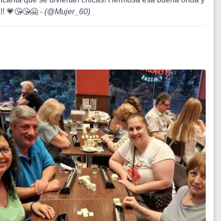
!! 💗😘😘🤗 -
(
@Mujer_60
)