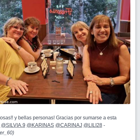
osas!! y bellas personas! Gracias por sumarse a esta
!
@SILVIA.9
@KARINAS
@CARINAJ
@LILI28
-
er_60
)