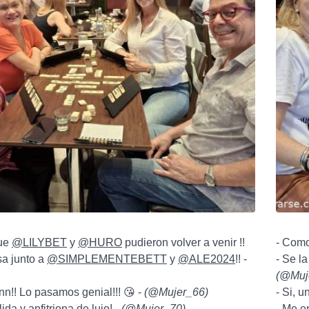
que
@LILYBET
y
@HURO
pudieron volver a venir !!
- Como
a junto a
@SIMPLEMENTEBETT
y
@ALE2024
!! -
- Se l
(
@Muj
nn!! Lo pasamos genial!!! 😘 -
(
@Mujer_66
)
- Si, u
da y anfitriona de lujo! -
(
@Mujer_70
)
- Me e