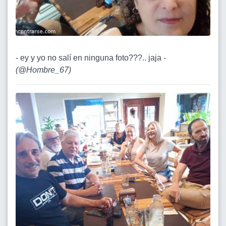
- ey y yo no salí en ninguna foto???.. jaja -
(
@Hombre_67
)