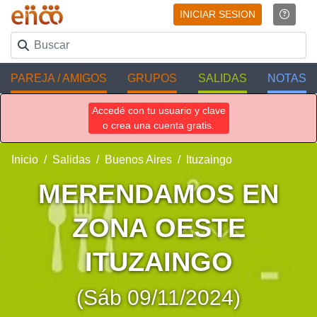
INICIAR SESION
PAREJA / AMIGOS
GRUPOS
SALIDAS
NOTAS
Accedé con tu usuario y clave
o crea una cuenta gratis.
Inicio
Salidas
Buenos Aires
Ituzaingo
MERENDAMOS EN
ZONA OESTE
ITUZAINGO
(Sáb 09/11/2024)