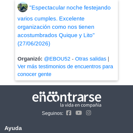
"Espectacular noche festejando
varios cumples. Excelente
organización como nos tienen
acostumbrados Quique y Lito"
(27/06/2026)
Organizó:
@EBOU52
-
Otras salidas
|
Ver más testimonios de encuentros para
conocer gente
Seguinos:
Ayuda