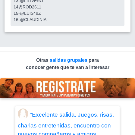
13-@LILIVERO
14@ROD2611
15-@LUIS49Z
16-@CLAUDINIA
Otras
salidas grupales
para
conocer gente que te van a interesar
"Excelente salida. Juegos, risas,
charlas entretenidas, encuentro con
nuevos compañeros y amigos.