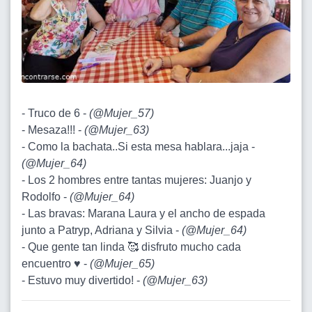
- Truco de 6 -
(
@Mujer_57
)
- Mesaza!!! -
(
@Mujer_63
)
- Como la bachata..Si esta mesa hablara...jaja -
(
@Mujer_64
)
- Los 2 hombres entre tantas mujeres: Juanjo y
Rodolfo -
(
@Mujer_64
)
- Las bravas: Marana Laura y el ancho de espada
junto a Patryp, Adriana y Silvia -
(
@Mujer_64
)
- Que gente tan linda 🥰 disfruto mucho cada
encuentro ♥️ -
(
@Mujer_65
)
- Estuvo muy divertido! -
(
@Mujer_63
)