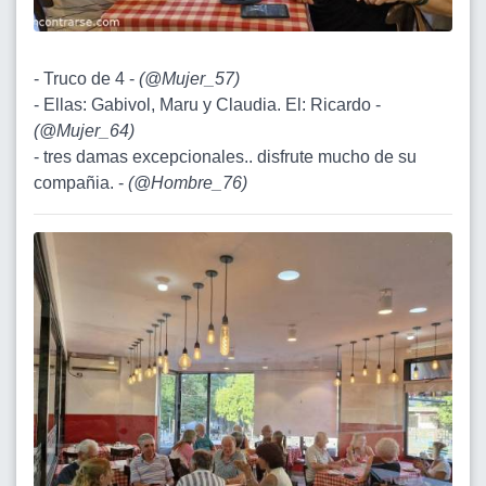
- Truco de 4 -
(
@Mujer_57
)
- Ellas: Gabivol, Maru y Claudia. El: Ricardo -
(
@Mujer_64
)
- tres damas excepcionales.. disfrute mucho de su
compañia. -
(
@Hombre_76
)