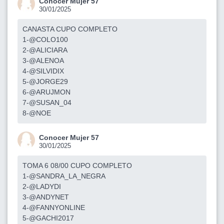
Conocer Mujer 57
30/01/2025
CANASTA CUPO COMPLETO
1-@COLO100
2-@ALICIARA
3-@ALENOA
4-@SILVIDIX
5-@JORGE29
6-@ARUJMON
7-@SUSAN_04
8-@NOE
Conocer Mujer 57
30/01/2025
TOMA 6 08/00 CUPO COMPLETO
1-@SANDRA_LA_NEGRA
2-@LADYDI
3-@ANDYNET
4-@FANNYONLINE
5-@GACHI2017