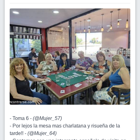
- Toma 6 -
(
@Mujer_57
)
- Por lejos la mesa mas charlatana y risueña de la
tarde!! -
(
@Mujer_64
)