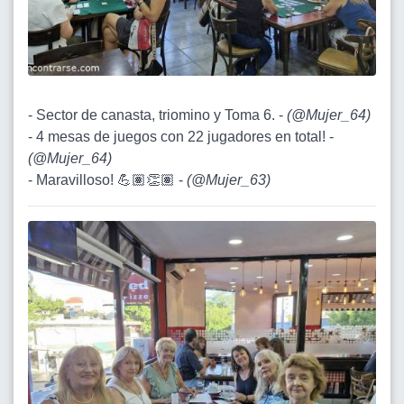
- Sector de canasta, triomino y Toma 6. -
(
@Mujer_64
)
- 4 mesas de juegos con 22 jugadores en total! -
(
@Mujer_64
)
- Maravilloso! 💪🏽👏🏽 -
(
@Mujer_63
)