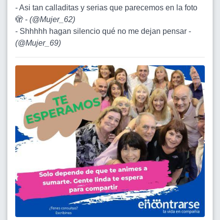
- Asi tan calladitas y serias que parecemos en la foto
🫣 -
(
@Mujer_62
)
- Shhhhh hagan silencio qué no me dejan pensar -
(
@Mujer_69
)