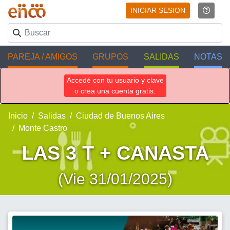
INICIAR SESION
PAREJA / AMIGOS
GRUPOS
SALIDAS
NOTAS
Accedé con tu usuario y clave
o crea una cuenta gratis.
Inicio
Salidas
Ciudad de Buenos Aires
Monte Castro
LAS 3 T + CANASTA
(Vie 31/01/2025)