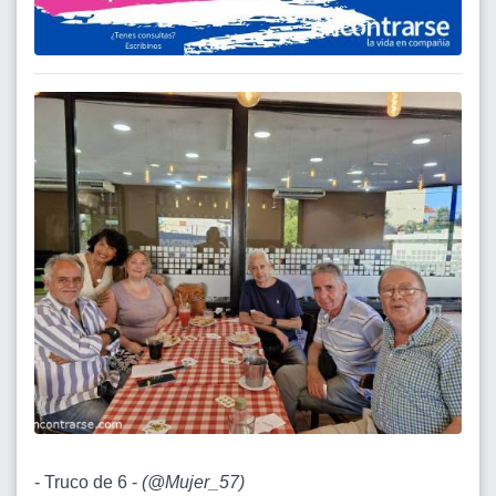
- Truco de 6 -
(
@Mujer_57
)