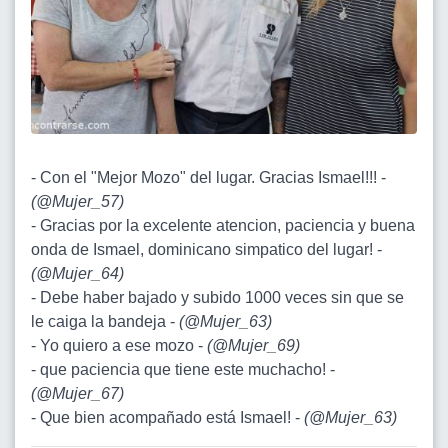
- Con el "Mejor Mozo" del lugar. Gracias Ismael!!! -
(
@Mujer_57
)
- Gracias por la excelente atencion, paciencia y buena
onda de Ismael, dominicano simpatico del lugar! -
(
@Mujer_64
)
- Debe haber bajado y subido 1000 veces sin que se
le caiga la bandeja -
(
@Mujer_63
)
- Yo quiero a ese mozo -
(
@Mujer_69
)
- que paciencia que tiene este muchacho! -
(
@Mujer_67
)
- Que bien acompañado está Ismael! -
(
@Mujer_63
)