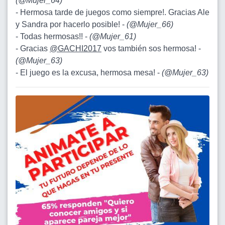
(
@Mujer_64
)
- Hermosa tarde de juegos como siempre!. Gracias Ale
y Sandra por hacerlo posible! -
(
@Mujer_66
)
- Todas hermosas!! -
(
@Mujer_61
)
- Gracias
@GACHI2017
vos también sos hermosa! -
(
@Mujer_63
)
- El juego es la excusa, hermosa mesa! -
(
@Mujer_63
)