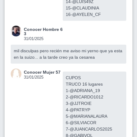
14-@LUIS49Z
15-@CLAUDINIA
16-@AYELEN_CF
Conocer Hombre 6
3
31/01/2025
mil disculpas pero recién me aviso mi yerno que ya esta
en la suizo... a la tarde creo ya la cesarea
Conocer Mujer 57
31/01/2025
CUPOS
TRUCO 16 lugares
1-@ADRIANA_19
2-@RICARDO1012
3-@JJTROIE
4-@PATRYP
5-@MARIANALAURA
6-@SILVIACOR
7-@JUANCARLOS2025
8-@GABIVOL