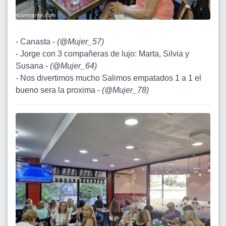
- Canasta -
(
@Mujer_57
)
- Jorge con 3 compañeras de lujo: Marta, Silvia y
Susana -
(
@Mujer_64
)
- Nos divertimos mucho Salimos empatados 1 a 1 el
bueno sera la proxima -
(
@Mujer_78
)