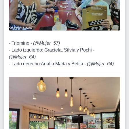
- Triomino -
(
@Mujer_57
)
- Lado izquierdo: Graciela, Silvia y Pochi -
(
@Mujer_64
)
- Lado derecho:Analia,Marta y Betita -
(
@Mujer_64
)