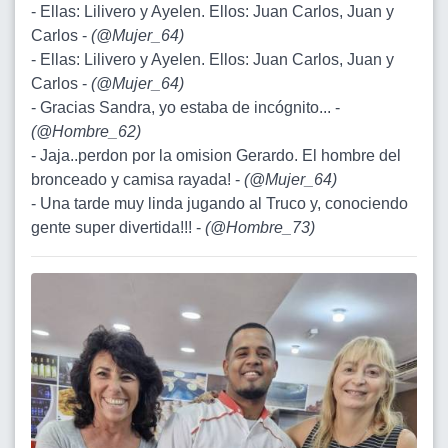
- Ellas: Lilivero y Ayelen. Ellos: Juan Carlos, Juan y
Carlos -
(
@Mujer_64
)
- Ellas: Lilivero y Ayelen. Ellos: Juan Carlos, Juan y
Carlos -
(
@Mujer_64
)
- Gracias Sandra, yo estaba de incógnito... -
(
@Hombre_62
)
- Jaja..perdon por la omision Gerardo. El hombre del
bronceado y camisa rayada! -
(
@Mujer_64
)
- Una tarde muy linda jugando al Truco y, conociendo
gente super divertida!!! -
(
@Hombre_73
)