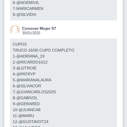
6-@NOEMIVIL
7-MARICARMEN
8-@SILVIDIX
Conocer Mujer 57
30/01/2025
CUPOS
TRUCO 16/00 CUPO COMPLETO
1-@ADRIANA_19
2-@RICARDO1012
3-@JJTROIE
4-@PATRYP
5-@MARIANALAURA
6-@SILVIACOR
7-@JUANCARLOS2025
8-@GABIVOL
9-@GERARED
10-@JUANCA8
11-@MARU
12-@GUSTAVOT24