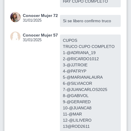
HAY CUPO COMPLETO
Conocer Mujer 72
31/01/2025
Si se libero confirmo truco
Conocer Mujer 57
31/01/2025
CUPOS
TRUCO CUPO COMPLETO
1-@ADRIANA_19
2-@RICARDO1012
3-@JJTROIE
4-@PATRYP
5-@MARIANALAURA
6-@SILVIACOR
7-@JUANCARLOS2025
8-@GABIVOL
9-@GERARED
10-@JUANCA8
11-@MAR
12-@LILIVERO
13@ROD2611