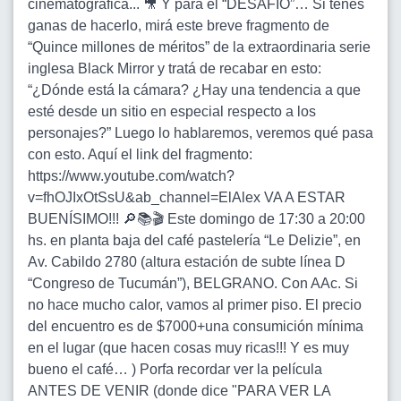
cinematográfica... 🎥 Y para el “DESAFÍO”… Si tenés
ganas de hacerlo, mirá este breve fragmento de
“Quince millones de méritos” de la extraordinaria serie
inglesa Black Mirror y tratá de recabar en esto:
“¿Dónde está la cámara? ¿Hay una tendencia a que
esté desde un sitio en especial respecto a los
personajes?” Luego lo hablaremos, veremos qué pasa
con esto. Aquí el link del fragmento:
https://www.youtube.com/watch?
v=fhOJIxOtSsU&ab_channel=ElAlex VA A ESTAR
BUENÍSIMO!!! 🔎📚🎬 Este domingo de 17:30 a 20:00
hs. en planta baja del café pastelería “Le Delizie”, en
Av. Cabildo 2780 (altura estación de subte línea D
“Congreso de Tucumán”), BELGRANO. Con AAc. Si
no hace mucho calor, vamos al primer piso. El precio
del encuentro es de $7000+una consumición mínima
en el lugar (que hacen cosas muy ricas!!! Y es muy
bueno el café… ) Porfa recordar ver la película
ANTES DE VENIR (donde dice "PARA VER LA