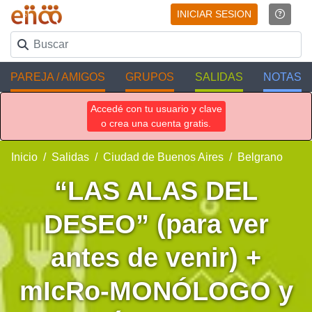
INICIAR SESION
PAREJA / AMIGOS
GRUPOS
SALIDAS
NOTAS
Accedé con tu usuario y clave
o crea una cuenta gratis.
Inicio
Salidas
Ciudad de Buenos Aires
Belgrano
“LAS ALAS DEL
DESEO” (para ver
antes de venir) +
mIcRo-MONÓLOGO y