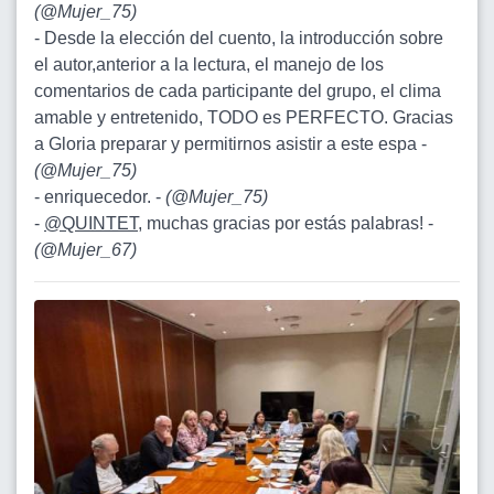
(
@Mujer_75
)
- Desde la elección del cuento, la introducción sobre
el autor,anterior a la lectura, el manejo de los
comentarios de cada participante del grupo, el clima
amable y entretenido, TODO es PERFECTO. Gracias
a Gloria preparar y permitirnos asistir a este espa -
(
@Mujer_75
)
- enriquecedor. -
(
@Mujer_75
)
-
@QUINTET
, muchas gracias por estás palabras! -
(
@Mujer_67
)