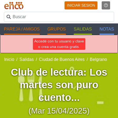
INICIAR SESION
PAREJA / AMIGOS
GRUPOS
SALIDAS
NOTAS
Accedé con tu usuario y clave
o crea una cuenta gratis.
Inicio
Salidas
Ciudad de Buenos Aires
Belgrano
Club de lectura: Los
martes son puro
cuento...
(Mar 15/04/2025)