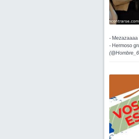
- Mezazaaaa 
- Hermoso gr
(
@Hombre_6