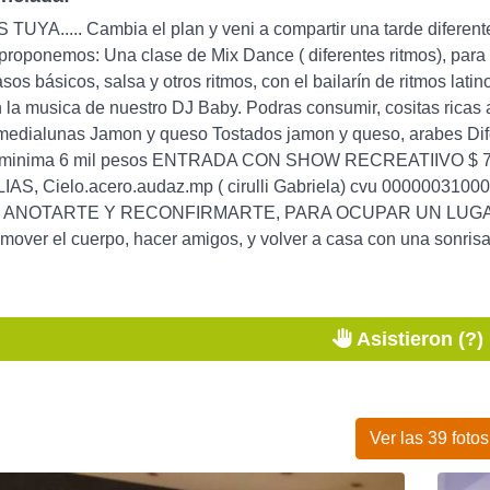
UYA..... Cambia el plan y veni a compartir una tarde diferente, 
 proponemos: Una clase de Mix Dance ( diferentes ritmos), para 
sos básicos, salsa y otros ritmos, con el bailarín de ritmos lati
 la musica de nuestro DJ Baby. Podras consumir, cositas ricas
medialunas Jamon y queso Tostados jamon y queso, arabes Dif
 minima 6 mil pesos ENTRADA CON SHOW RECREATIIVO $ 70
IAS, Cielo.acero.audaz.mp ( cirulli Gabriela) cvu 0000
 ANOTARTE Y RECONFIRMARTE, PARA OCUPAR UN LUGAR 
 mover el cuerpo, hacer amigos, y volver a casa con una sonris
Asistieron (?)
Ver las 39 fotos