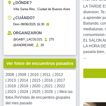
¿DÓNDE?
LA TARDE ES T
Villa Santa Rita , Ciudad de Buenos Aires
diversion. Te
a aprender pa
¿CUÁNDO?
Bailando, con
Dom 08/06/2025 16:30
medialunas. 
ORGANIZARON
consumision
@GABY_LACOLO21
275
EL SALON AL
@ANDREAME
29
LA HORA DE
pasarla bien,
...
Ver fotos de encuentros pasados
2008
|
2009
|
2010
|
2011
|
2012
|
2013
|
2014
|
2015
|
2016
|
2017
|
2018
|
2019
|
2020
|
2021
|
2022
|
2023
|
2024
|
2025
|
2026
| |
Mirá las
fotos ReVistas de encuentros grupales
del mes pasado