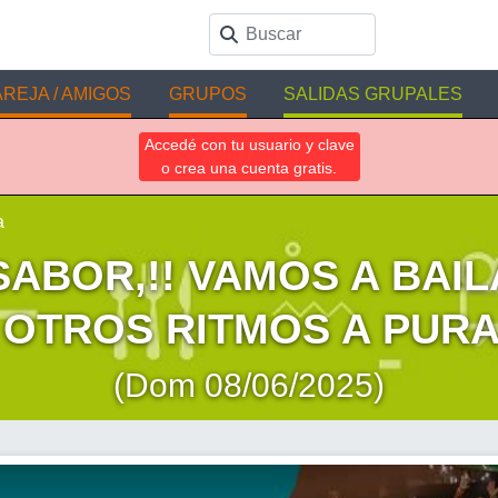
REJA / AMIGOS
GRUPOS
SALIDAS GRUPALES
Accedé con tu usuario y clave
o crea una cuenta gratis.
a
SABOR,!! VAMOS A BAIL
 OTROS RITMOS A PURA
(Dom 08/06/2025)