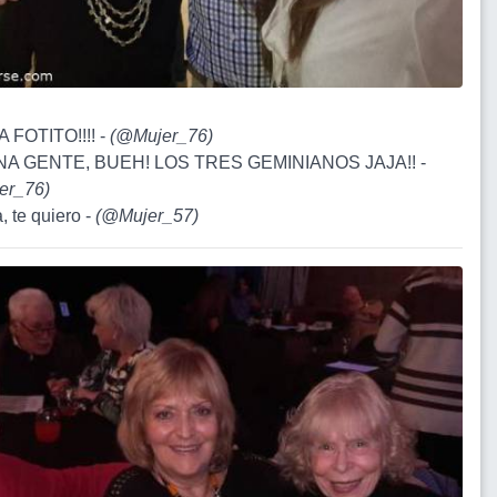
A FOTITO!!!! -
(
@Mujer_76
)
NA GENTE, BUEH! LOS TRES GEMINIANOS JAJA!! -
er_76
)
, te quiero -
(
@Mujer_57
)