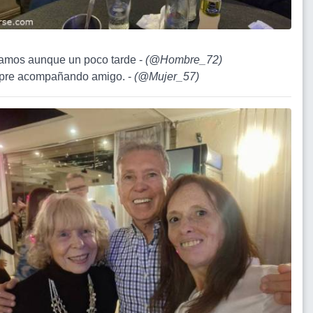
amos aunque un poco tarde -
(
@Hombre_72
)
pre acompañando amigo. -
(
@Mujer_57
)