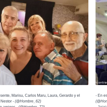
sente, Marisu, Carlos Maru, Laura, Gerardo y el
- En es
 Nestor -
(
@Hombre_62
)
(
@Hom
de amigos -
(
@Hombre_72
)
- Jajaj