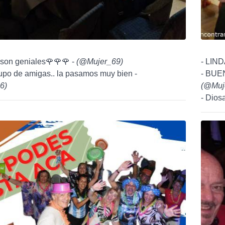
son geniales🌹🌹🌹 -
(
@Mujer_69
)
- LIND
upo de amigas.. la pasamos muy bien -
- BUE
6
)
(
@Muj
- Diosa