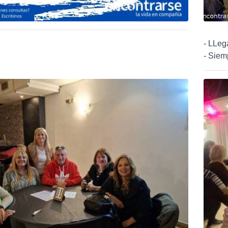
- LLeg
- Siem