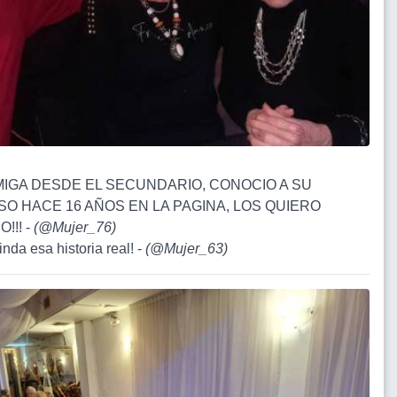
AMIGA DESDE EL SECUNDARIO, CONOCIO A SU
O HACE 16 AÑOS EN LA PAGINA, LOS QUIERO
!!! -
(
@Mujer_76
)
inda esa historia real! -
(
@Mujer_63
)