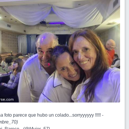
a foto parece que hubo un colado...sorryyyyyy !!!!! -
bre_70
)
aj. Parece -
(
@Mujer_57
)