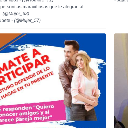
, personitas maravillosas que te alegran al
 -
(
@Mujer_63
)
upete -
(
@Mujer_57
)