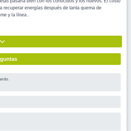
etas pasarla bien con los conocidos y los nuevos. El costo
o a recuperar energías después de tanta quema de
me y la línea .
eguntas
ardo.