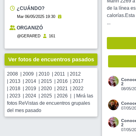
Marín 2269 a 
de la línea e
¿CUÁNDO?
calorías.Esta
Mar 06/05/2025 19:30
...
ORGANIZÓ
@GERARED
161
Ver fotos de encuentros pasados
2008
|
2009
|
2010
|
2011
|
2012
Conoce
|
2013
|
2014
|
2015
|
2016
|
2017
2
|
2018
|
2019
|
2020
|
2021
|
2022
08/05/2
|
2023
|
2024
|
2025
|
2026
| |
Mirá las
fotos ReVistas de encuentros grupales
Conoce
07/05/2
del mes pasado
Conoce
2
07/05/2