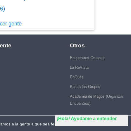
26)
cer gente
ente
Otros
Encuentros Grupales
La ReVista
EnQués
Buscá los Grupos
Academia de Magos (Organizar
Encuentros)
¡Hola! Ayudame a entender
vamos a la gente a que sea feliz."