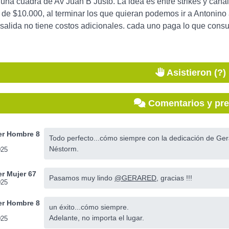
una cuadra de Av Juan B Justo. La idea es entre strikes y canal
s de $10.000, al terminar los que quieran podemos ir a Antonin
 salida no tiene costos adicionales. cada uno paga lo que consu
Asistieron (?)
Comentarios y pr
r Hombre 8
Todo perfecto...cómo siempre con la dedicación de Ger
Néstorm.
025
r Mujer 67
Pasamos muy lindo
@GERARED
, gracias !!!
025
r Hombre 8
un éxito...cómo siempre.
Adelante, no importa el lugar.
025