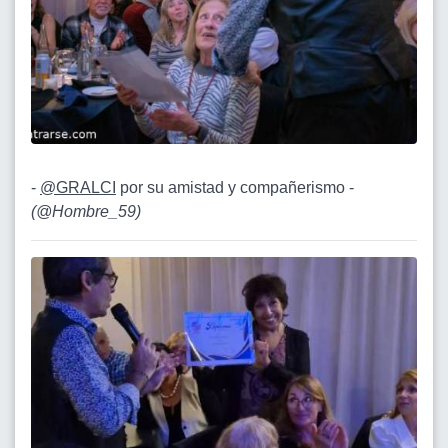
-
@GRALCI
por su amistad y compañerismo -
(
@Hombre_59
)