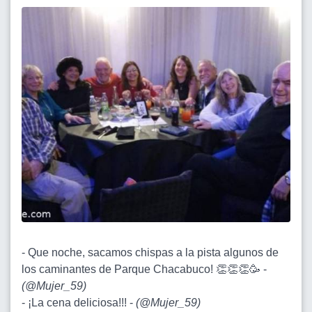
- Que noche, sacamos chispas a la pista algunos de
los caminantes de Parque Chacabuco! 👏👏👏🥳 -
(
@Mujer_59
)
- ¡La cena deliciosa!!! -
(
@Mujer_59
)