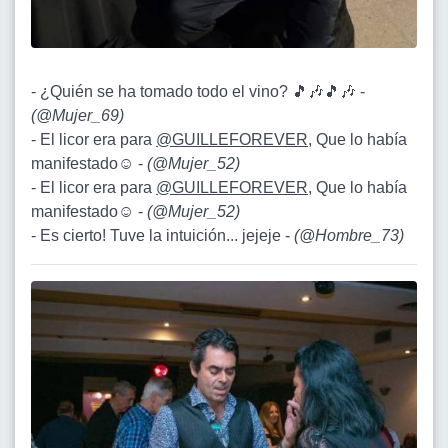
- ¿Quién se ha tomado todo el vino? 🎵🎶🎵🎶 -
(
@Mujer_69
)
- El licor era para
@GUILLEFOREVER
, Que lo había
manifestado☺️ -
(
@Mujer_52
)
- El licor era para
@GUILLEFOREVER
, Que lo había
manifestado☺️ -
(
@Mujer_52
)
- Es cierto! Tuve la intuición... jejeje -
(
@Hombre_73
)