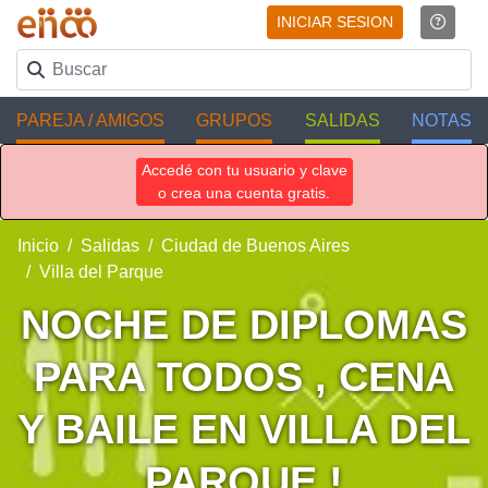
INICIAR SESION
PAREJA / AMIGOS
GRUPOS
SALIDAS
NOTAS
Accedé con tu usuario y clave
o crea una cuenta gratis.
Inicio
Salidas
Ciudad de Buenos Aires
Villa del Parque
NOCHE DE DIPLOMAS
PARA TODOS , CENA
Y BAILE EN VILLA DEL
PARQUE !