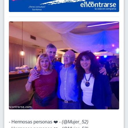
- Hermosas personas ❤️ -
(
@Mujer_52
)