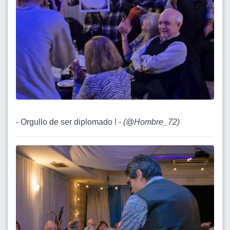
- Orgullo de ser diplomado ! -
(
@Hombre_72
)