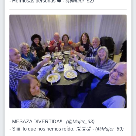
- Hermosas personas ❤️ -
(
@Mujer_52
)
- MESAZA DIVERTIDA!! -
(
@Mujer_63
)
- Siiii, lo que nos hemos reído...🤣🤣🤣 -
(
@Mujer_69
)