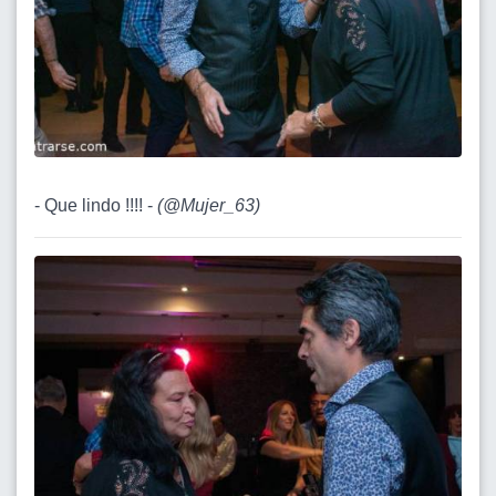
- Que lindo !!!! -
(
@Mujer_63
)