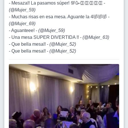
- Mesaza!! La pasamos súper! 💯🥳👏👏👏👏👏 -
(
@Mujer_59
)
- Muchas risas en esa mesa. Aguante la 4🤣🤣🤣 -
(
@Mujer_69
)
- Aguanteee! -
(
@Mujer_59
)
- Una mesa SUPER DIVERTIDA !! -
(
@Mujer_63
)
- Que bella mesa!! -
(
@Mujer_52
)
- Que bella mesa!! -
(
@Mujer_52
)