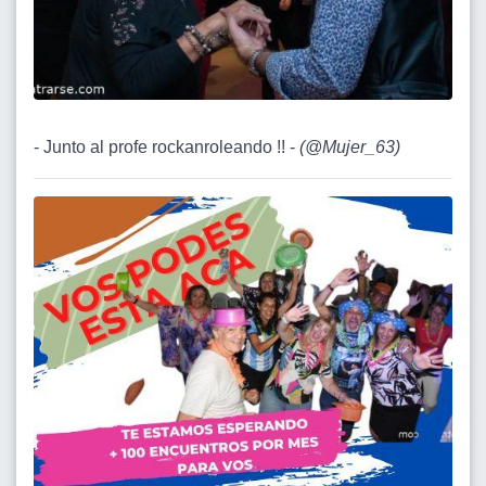
- Junto al profe rockanroleando !! -
(
@Mujer_63
)