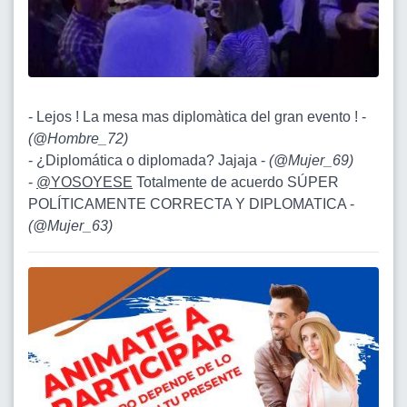
- Lejos ! La mesa mas diplomàtica del gran evento ! -
(
@Hombre_72
)
- ¿Diplomática o diplomada? Jajaja -
(
@Mujer_69
)
-
@YOSOYESE
Totalmente de acuerdo SÚPER
POLÍTICAMENTE CORRECTA Y DIPLOMATICA -
(
@Mujer_63
)