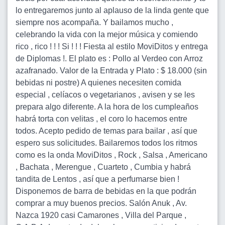
lo entregaremos junto al aplauso de la linda gente que
siempre nos acompaña. Y bailamos mucho ,
celebrando la vida con la mejor música y comiendo
rico , rico ! ! ! Si ! ! ! Fiesta al estilo MoviDitos y entrega
de Diplomas !. El plato es : Pollo al Verdeo con Arroz
azafranado. Valor de la Entrada y Plato : $ 18.000 (sin
bebidas ni postre) A quienes necesiten comida
especial , celíacos o vegetarianos , avisen y se les
prepara algo diferente. A la hora de los cumpleaños
habrá torta con velitas , el coro lo hacemos entre
todos. Acepto pedido de temas para bailar , así que
espero sus solicitudes. Bailaremos todos los ritmos
como es la onda MoviDitos , Rock , Salsa , Americano
, Bachata , Merengue , Cuarteto , Cumbia y habrá
tandita de Lentos , así que a perfumarse bien !
Disponemos de barra de bebidas en la que podrán
comprar a muy buenos precios. Salón Anuk , Av.
Nazca 1920 casi Camarones , Villa del Parque ,