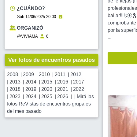
de lentejas (
profesionales
¿CUÁNDO?
bailar!!!!💃
Sáb 14/06/2025 20:00
comprobante a
ORGANIZÓ
por la superfi
@VIVIAMA
8
...
Ver fotos de encuentros pasados
2008
|
2009
|
2010
|
2011
|
2012
|
2013
|
2014
|
2015
|
2016
|
2017
|
2018
|
2019
|
2020
|
2021
|
2022
|
2023
|
2024
|
2025
|
2026
| |
Mirá las
fotos ReVistas de encuentros grupales
del mes pasado