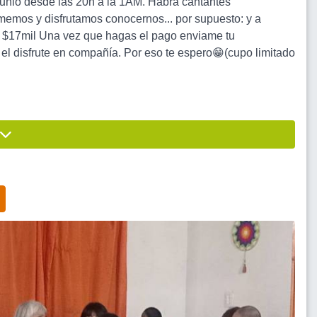
e junio desde las 20h a la 1AM. Habrá cantantes
memos y disfrutamos conocernos... por supuesto: y a
es de $17mil Una vez que hagas el pago enviame tu
l disfrute en compañía. Por eso te espero😁(cupo limitado