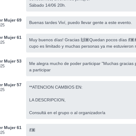
Sábado 14/06 20h.
r Mujer 69
Buenas tardes Viví, puedo llevar gente a este evento.
025
r Mujer 61
Muy buenos días! Gracias 🙌🏽Quedan pocos días 💃🏽💃🏽
025
cupo es limitado y muchas personas ya me estuvieron
r Mujer 53
Me alegra mucho de poder participar "Muchas gracias 
025
a participar
r Mujer 57
**ATENCION CAMBIOS EN:
025
LA DESCRIPCION,
Consultá en el grupo o al organizador/a
r Mujer 61
💃🏽
025