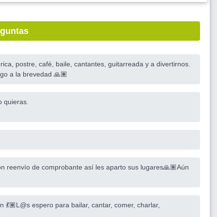
eguntas
ca, postre, café, baile, cantantes, guitarreada y a divertirnos.
go a la brevedad 🙏🏽
 quieras.
n reenvío de comprobante así les aparto sus lugares🙏🏽Aún
 💃🏽L@s espero para bailar, cantar, comer, charlar,