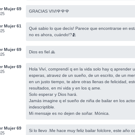
r Mujer 69
GRACIAS VIVI🌹🌹🌹
025
r Mujer 61
Qué sabio lo que decís! Parece que encontrarse en esta
025
no es ahora, cuándo!?🫂
r Mujer 69
Dios es fiel 🙏
025
r Mujer 69
Hola Viví, comprendí q en la vida solo hay q aprender
025
esperas, atravez de un sueño, de un escrito, de un mens
en un justo tiempo, te abre otras llenas de felicidad, 
resultados, en mi vida y en los q ame.
Solo esperar y Dios hará.
Jamás imagine q el sueño de niña de bailar en los actos 
indescriptible.
Mi mensaje es no dejen de soñar. Mónica.
r Mujer 69
Si lo llevo .Me hace muy feliz bailar folclore, este año c
025