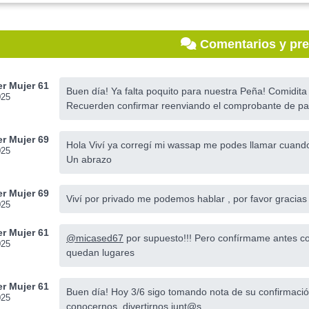
Comentarios y pr
r Mujer 61
Buen día! Ya falta poquito para nuestra Peña! Comidita ri
025
Recuerden confirmar reenviando el comprobante de pa
r Mujer 69
Hola Viví ya corregí mi wassap me podes llamar cuando
025
Un abrazo
r Mujer 69
Viví por privado me podemos hablar , por favor gracias
025
r Mujer 61
@micased67
por supuesto!!! Pero confírmame antes co
025
quedan lugares
r Mujer 61
Buen día! Hoy 3/6 sigo tomando nota de su confirmación
025
conocernos, divertirnos junt@s.