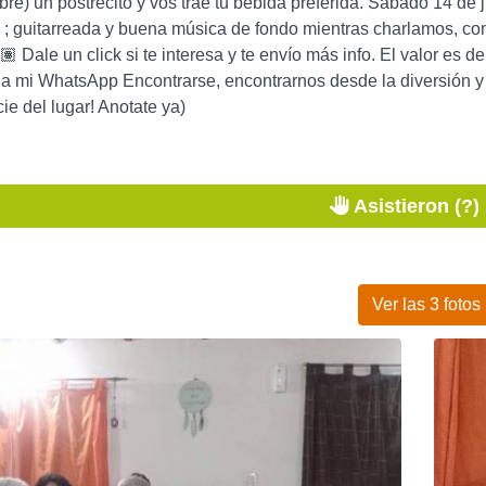
libre) un postrecito y vos traé tu bebida preferida. Sábado 14 d
 ; guitarreada y buena música de fondo mientras charlamos, co
🕺🏽 Dale un click si te interesa y te envío más info. El valor 
 mi WhatsApp Encontrarse, encontrarnos desde la diversión y e
cie del lugar! Anotate ya)
Asistieron (?)
Ver las 3 fotos