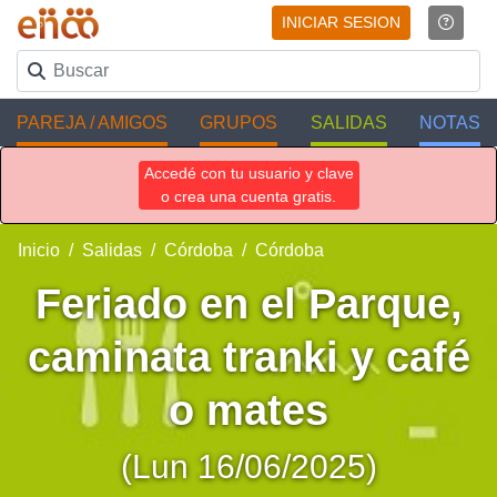
INICIAR SESION
PAREJA / AMIGOS
GRUPOS
SALIDAS
NOTAS
Accedé con tu usuario y clave
o crea una cuenta gratis.
Inicio
Salidas
Córdoba
Córdoba
Feriado en el Parque,
caminata tranki y café
o mates
(Lun 16/06/2025)