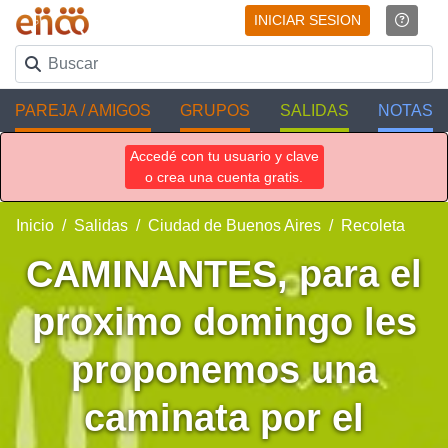
INICIAR SESION
PAREJA / AMIGOS
GRUPOS
SALIDAS
NOTAS
Accedé con tu usuario y clave
o crea una cuenta gratis.
Inicio
Salidas
Ciudad de Buenos Aires
Recoleta
CAMINANTES, para el
proximo domingo les
proponemos una
caminata por el