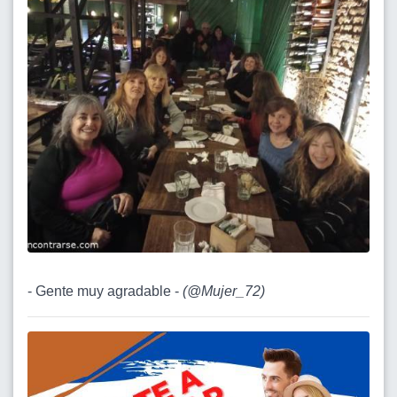
- Gente muy agradable -
(
@Mujer_72
)