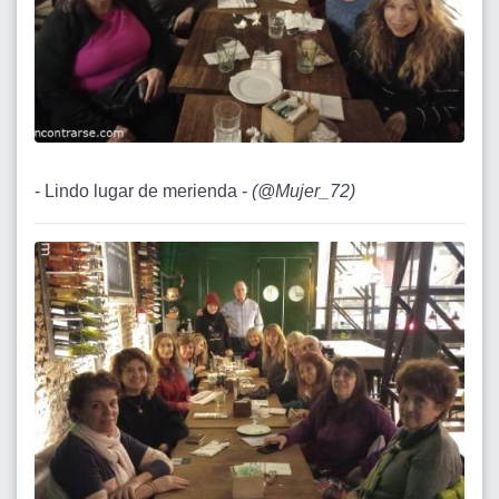
- Lindo lugar de merienda -
(
@Mujer_72
)