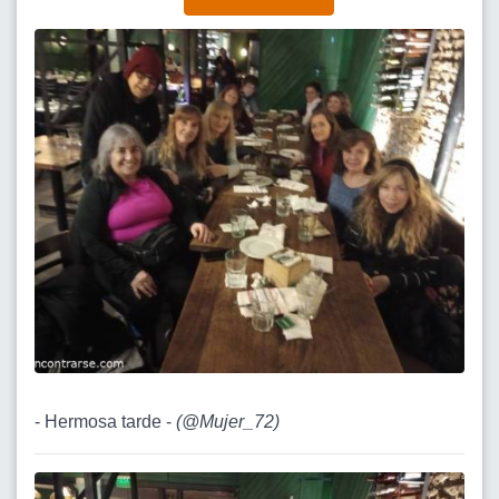
- Hermosa tarde -
(
@Mujer_72
)