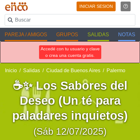
INICIAR SESION
PAREJA / AMIGOS
GRUPOS
SALIDAS
NOTAS
Accedé con tu usuario y clave
o crea una cuenta gratis.
Inicio
Salidas
Ciudad de Buenos Aires
Palermo
☕✨ Los Sabores del
Deseo (Un té para
paladares inquietos)
(Sáb 12/07/2025)