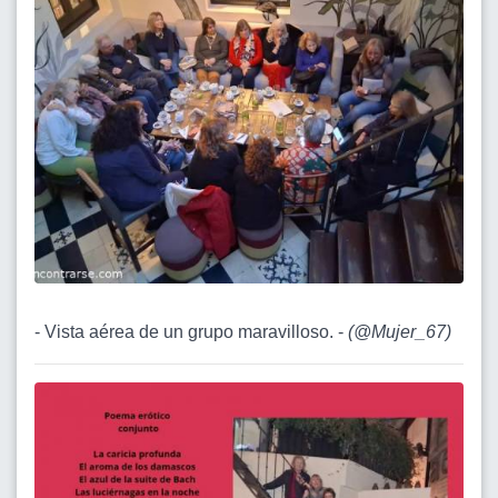
- Vista aérea de un grupo maravilloso. -
(
@Mujer_67
)