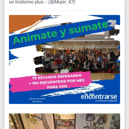
un lindísimo plus. -
(
@Mujer_67
)