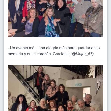
- Un evento más, una alegría más para guardar en la
memoria y en el corazón. Gracias! -
(
@Mujer_67
)