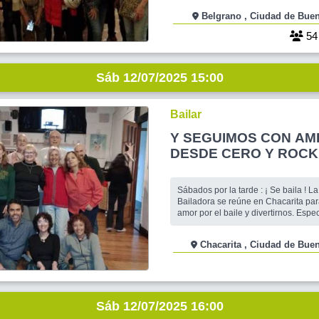
Despues merendamos cerquita. El ci
Belgrano , Ciudad de 
Gratuito si te gusta caminar poco y p
Con Guiada y data Historica del Ba
5
volveremos a Visit
Sáb 12/07/2025 15:00
Bailar
Y SEGUIMOS CON AM
DESDE CERO Y ROCK E
CHACARITA !
Sábados por la tarde : ¡ Se baila ! La Hermandad
Bailadora se reúne en Chacarita par
amor por el baile y divertirnos. Especialmente
dedicado a quienes no sepan nada y
bailan están invitados a demostrar y
Chacarita , Ciudad de
y figuras. Dedicaremos una hora al Americano con
los mejores t
Sáb 12/07/2025 16:00