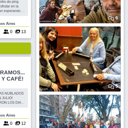
ntro de ping
aire libre !!
6
nso es un
e Buenos Aires
nte nueva y
ompañeros de
2
0
13
 Y CAFÉ!
5
DIAS NUBLADOS
 JULIO!
ARON LOS DIAS
A CAMINATA EN
ITANDO AL
ía , Buenos Aires
OBICO DE "EL
CAS CUADRAS
3
0
12
A, NOS