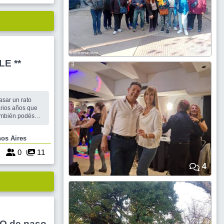
HÍ
4
E **
sar un rato
arios años que
ambién podés
una. El costo de
uenos Aires
 Te esperamos !!
5
0
11
4
O de paso