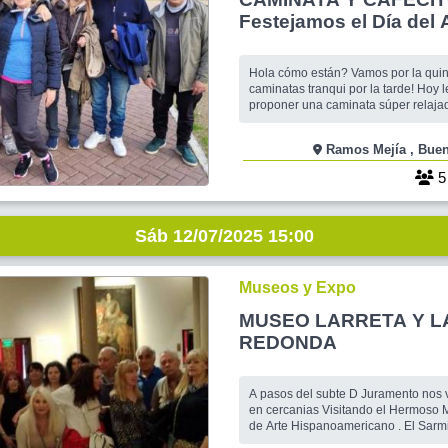
Festejamos el Día del 
Hola cómo están? Vamos por la quin
caminatas tranqui por la tarde! Hoy 
proponer una caminata súper relajada, alrededor
del colegio Ward de Ramos Mejía , y después
vamos hasta el campito de Ciudadela qu
Ramos Mej
súper cerca, lugar ideal para oxigenar nuest
pulmones. Terminada la caminata, i
Sáb 12/07/2025 15:00
Museos y Expo
MUSEO LARRETA Y L
REDONDA
A pasos del subte D Juramento nos 
en cercanias Visitando el Hermoso 
de Arte Hispanoamericano . El Sarmi
Iglesia + antigua de Barrancas de B