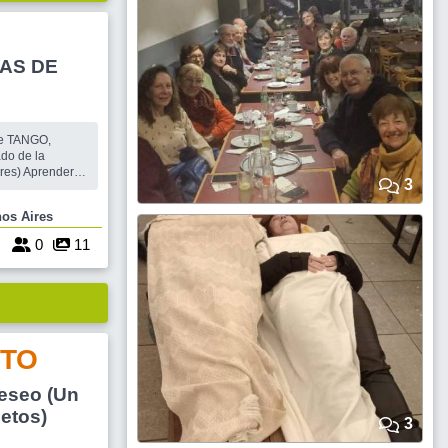
AS DE
 de TANGO,
ado de la
res) Aprenderás
3
propio cuerpo.
y grupal, las
 Buenos Aires
ado de peso,
de la gravedad
7
0
11
TO
eo (Un
ietos)
3