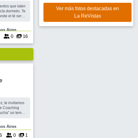
textos que laten
Ver más fotos destacadas en
ía dormido. Te
La ReVistas
la sensualidad
s
Buenos Aires
to encantador,
3
0
16
e
z, te invitamos
de Coaching
ucha" un tema
 con otros. Te
e Buenos Aires
ra
6
0
1