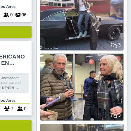
rcuito es
Buenos Aires
asarla Lindo.
rrio Hermoso que
4
0
36
3
ERICANO
N
a compartir el
 los que ya
 compartir pasos
 Buenos Aires
emas ochentosos. Arrancamos con
7
0
3