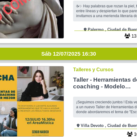
☕✨ Hay palabras que rozan la piel, 
entre líneas y despiertan lo que parec
invitamos a una merienda literaria donde el té será
apenas una excusa para bucear en 
de la literatura erótica. Entre sabores y sorbo
Palermo , Ciudad de 
lentos, en la intimidad de un livingci
solo para nosotros, leeremos
1
Sáb 12/07/2025 16:30
Talleres y Cursos
Taller - Herramientas d
coaching - Modelo
Comunicacional
¡Seguimos creciendo juntos ! Esta ve
a un nuevo Taller de Herramientas 
donde abordaremos el tema de "Esc
que transforma como nos relacionamos
esperamos!! 🟡 Inversión: Participantes no activos:
Villa Devoto , Ciudad d
$11.000 Participantes activos: $8.000 Gratis pa
organizadores de Encontrarse.
1