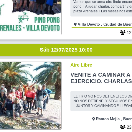
Vamos que se arma otro lindo encue
pong !! A jugar, charlar, compartir y disfrutar en la
plaza Arenales !! Las mesas nos estan esperando ..
Buena onda para compartir un rato al 
Sale charla entre descanso y desca
Villa Devoto , Ciudad d
excelente momento para conocer ge
también conocer de otra forma a c
1
Sáb 12/07/2025 10:00
Aire Libre
VENITE A CAMINAR A RAMOS...
EJERCICIO, CHARLAS
EL FRIO NO NOS DETIENE! LOS 
NO NOS DETIENE! Y SEGUIMOS EN
...JUNTOS Y CAMINANDO !! LLEG
FRESCOS, ESPECIALES PARA UN
COMPAÑÍA, CHARLANDO Y EJERC
Ramos Mej
MISMO TIEMPO. EL CIRCUITO AER
CAMPITO" SE ENCUENTRA A PO
2
DE LA ESTACIÓN DE RAMOS MEJI