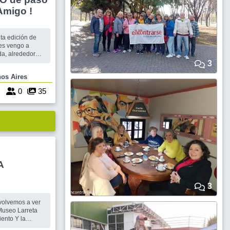
Amigo !
ta edición de
les vengo a
3
e queda
ía , Buenos Aires
ros
remos a algún
5
0
35
A
3
volvemos a ver
Museo Larreta
ento Y la
elgrano.