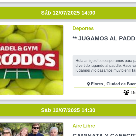
ENCONTRAMOS EN LA PLAZA Y A
Sáb 12/07/2025 14:00
Deportes
** JUGAMOS AL PADDL
Hola amigos! Los esperamos para pa
divertido jugando al paddle. Hace v
jugamos y lo pasamos muy bien!! T
venir a charlar, tomar mate, un cafecito, etc. Si no
tenés paleta en el lugar te alquilan 
Flores , Ciudad de B
la cancha es de $7000 por persona.
Cris y Betita
1
Sáb 12/07/2025 14:30
Aire Libre
CAMINATA Y CAFECIT