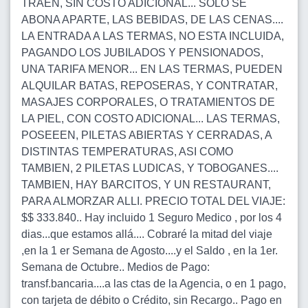
TRAEN, SIN COSTO ADICIONAL... SOLO SE
ABONA APARTE, LAS BEBIDAS, DE LAS CENAS....
LA ENTRADA A LAS TERMAS, NO ESTA INCLUIDA,
PAGANDO LOS JUBILADOS Y PENSIONADOS,
UNA TARIFA MENOR... EN LAS TERMAS, PUEDEN
ALQUILAR BATAS, REPOSERAS, Y CONTRATAR,
MASAJES CORPORALES, O TRATAMIENTOS DE
LA PIEL, CON COSTO ADICIONAL... LAS TERMAS,
POSEEEN, PILETAS ABIERTAS Y CERRADAS, A
DISTINTAS TEMPERATURAS, ASI COMO
TAMBIEN, 2 PILETAS LUDICAS, Y TOBOGANES....
TAMBIEN, HAY BARCITOS, Y UN RESTAURANT,
PARA ALMORZAR ALLI. PRECIO TOTAL DEL VIAJE:
$$ 333.840.. Hay incluido 1 Seguro Medico , por los 4
dias...que estamos allá.... Cobraré la mitad del viaje
,en la 1 er Semana de Agosto....y el Saldo , en la 1er.
Semana de Octubre.. Medios de Pago:
transf.bancaria....a las ctas de la Agencia, o en 1 pago,
con tarjeta de débito o Crédito, sin Recargo.. Pago en