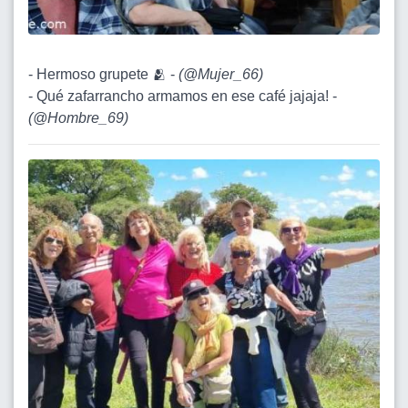
- Hermoso grupete 🫂 -
(
@Mujer_66
)
- Qué zafarrancho armamos en ese café jajaja! -
(
@Hombre_69
)