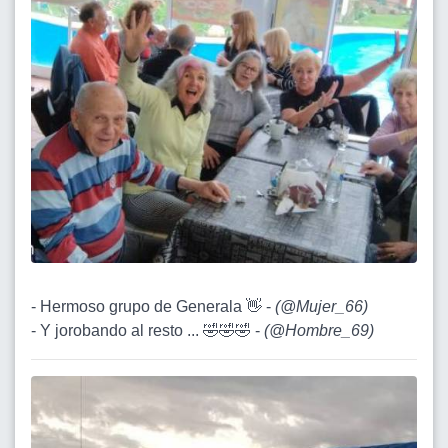
- Hermoso grupo de Generala 👋 -
(
@Mujer_66
)
- Y jorobando al resto ... 🤣🤣🤣 -
(
@Hombre_69
)