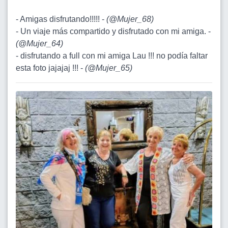
- Amigas disfrutando!!!!! -
(
@Mujer_68
)
- Un viaje más compartido y disfrutado con mi amiga. -
(
@Mujer_64
)
- disfrutando a full con mi amiga Lau !!! no podía faltar
esta foto jajajaj !!! -
(
@Mujer_65
)