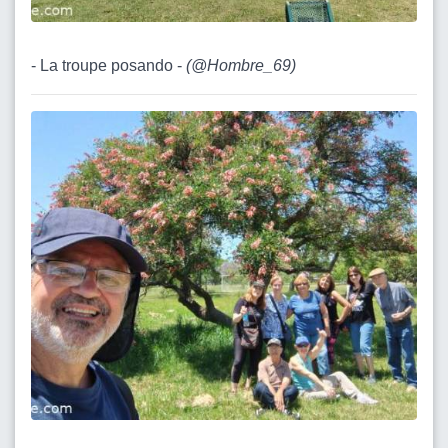
- La troupe posando -
(
@Hombre_69
)