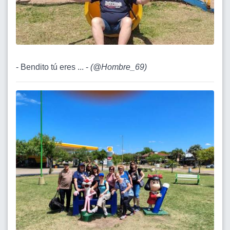
- Bendito tú eres ... -
(
@Hombre_69
)