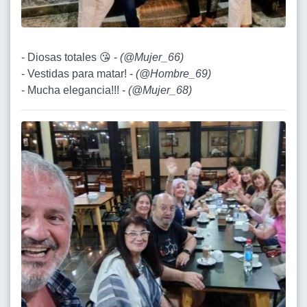
- Diosas totales 😘 -
(
@Mujer_66
)
- Vestidas para matar! -
(
@Hombre_69
)
- Mucha elegancia!!! -
(
@Mujer_68
)