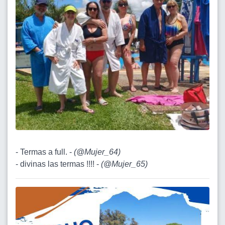
- Termas a full. -
(
@Mujer_64
)
- divinas las termas !!!! -
(
@Mujer_65
)