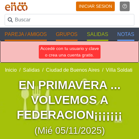
INICIAR SESION
PAREJA / AMIGOS
GRUPOS
SALIDAS
NOTAS
Accedé con tu usuario y clave
o crea una cuenta gratis.
Inicio
Salidas
Ciudad de Buenos Aires
Villa Soldati
EN PRIMAVERA ...
VOLVEMOS A
FEDERACION¡¡¡¡¡¡¡
(Mié 05/11/2025)