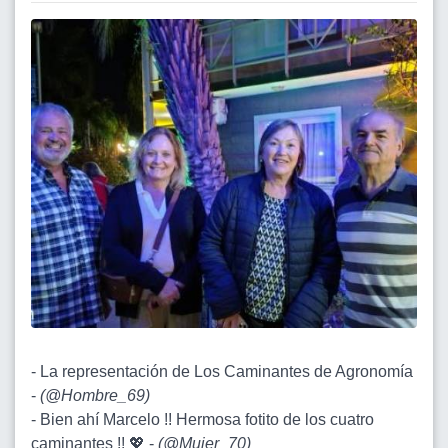
- La representación de Los Caminantes de Agronomía
-
(
@Hombre_69
)
- Bien ahí Marcelo !! Hermosa fotito de los cuatro
caminantes !! 💖 -
(
@Mujer_70
)