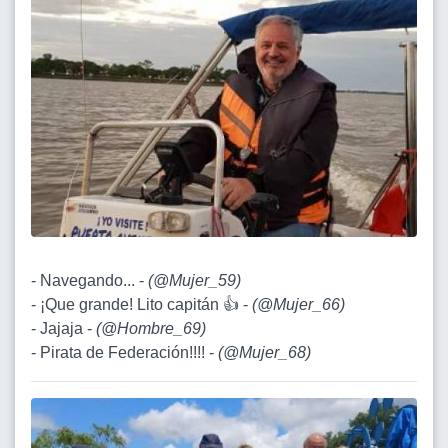
- Navegando... -
(
@Mujer_59
)
- ¡Que grande! Lito capitán 👍 -
(
@Mujer_66
)
- Jajaja -
(
@Hombre_69
)
- Pirata de Federación!!!! -
(
@Mujer_68
)