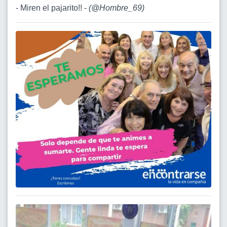
- Miren el pajarito!! -
(
@Hombre_69
)