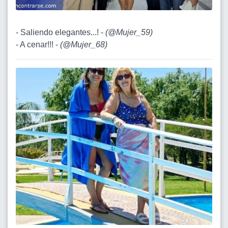
- Saliendo elegantes...! -
(
@Mujer_59
)
- A cenar!!! -
(
@Mujer_68
)