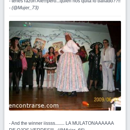
- tenés razón Ale!!!pero...quien nos quita lo bailado??!!
-
(
@Mujer_73
)
- And the winner iissss........ LA MULATONAAAAAA