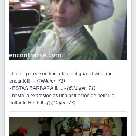
- Heidi..parece un típica foto antigua...divina, me
encantó!!!!! -
(
@Mujer_71
)
- ESTAS BARBARA!!!..... -
(
@Mujer_71
)
- hasta la expresion es una actuación de película,
brillante Heidi!!! -
(
@Mujer_73
)