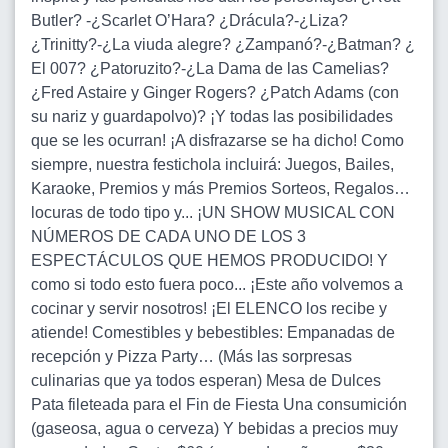
Butler? -¿Scarlet O’Hara? ¿Drácula?-¿Liza?
¿Trinitty?-¿La viuda alegre? ¿Zampanó?-¿Batman? ¿
El 007? ¿Patoruzito?-¿La Dama de las Camelias?
¿Fred Astaire y Ginger Rogers? ¿Patch Adams (con
su nariz y guardapolvo)? ¡Y todas las posibilidades
que se les ocurran! ¡A disfrazarse se ha dicho! Como
siempre, nuestra festichola incluirá: Juegos, Bailes,
Karaoke, Premios y más Premios Sorteos, Regalos…
locuras de todo tipo y... ¡UN SHOW MUSICAL CON
NÚMEROS DE CADA UNO DE LOS 3
ESPECTÁCULOS QUE HEMOS PRODUCIDO! Y
como si todo esto fuera poco... ¡Este año volvemos a
cocinar y servir nosotros! ¡El ELENCO los recibe y
atiende! Comestibles y bebestibles: Empanadas de
recepción y Pizza Party… (Más las sorpresas
culinarias que ya todos esperan) Mesa de Dulces
Pata fileteada para el Fin de Fiesta Una consumición
(gaseosa, agua o cerveza) Y bebidas a precios muy