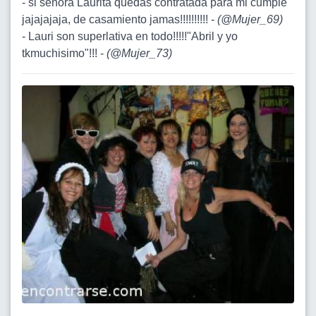
- si señora Laurita quedas contratada para mi cumple
jajajajaja, de casamiento jamas!!!!!!!!!! -
(
@Mujer_69
)
- Lauri son superlativa en todo!!!!!"Abril y yo
tkmuchisimo"!!! -
(
@Mujer_73
)