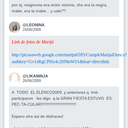
por ej, magnonia era victor victoria, sho era la negra,
mabe, era la mabe... y uste??
@LEONINA
24/06/2009
Link de fotos de Marijú
http://picasaweb.google.com/mariju6595/CumpleMarijuElenco?
authkey=Gv1sRgCPHz4c2H9tnWfA&feat=directlink
@LIKANINJA
26/06/2009
A TODO EL ELENCO2009, y anteriores q tmb
participaron les digo q la GRAN FIESTA ESTUVO ES-
PEC-TA-CULAR!!!!!!!!!!!!!!!!!!!!!!!!!!!!!!!
Espero otra asi de disfraces!