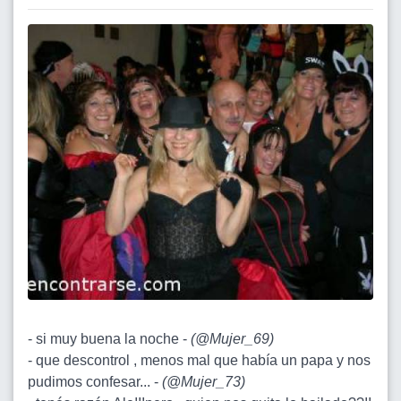
- si muy buena la noche -
(
@Mujer_69
)
- que descontrol , menos mal que había un papa y nos
pudimos confesar... -
(
@Mujer_73
)