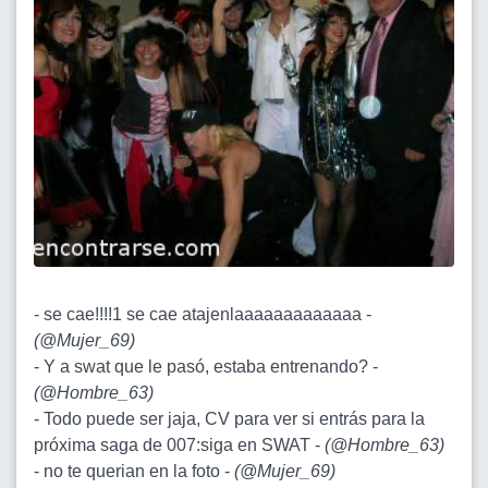
- se cae!!!!1 se cae atajenlaaaaaaaaaaaaa -
(
@Mujer_69
)
- Y a swat que le pasó, estaba entrenando? -
(
@Hombre_63
)
- Todo puede ser jaja, CV para ver si entrás para la
próxima saga de 007:siga en SWAT -
(
@Hombre_63
)
- no te querian en la foto -
(
@Mujer_69
)