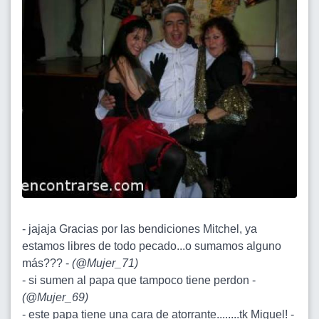
- jajaja Gracias por las bendiciones Mitchel, ya
estamos libres de todo pecado...o sumamos alguno
más??? -
(
@Mujer_71
)
- si sumen al papa que tampoco tiene perdon -
(
@Mujer_69
)
- este papa tiene una cara de atorrante........tk Miguel! -