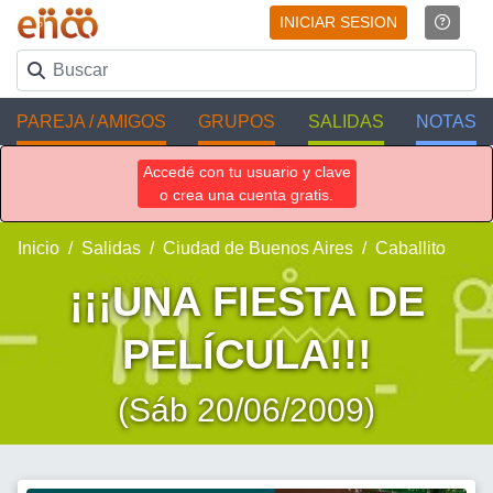
INICIAR SESION
PAREJA / AMIGOS
GRUPOS
SALIDAS
NOTAS
Accedé con tu usuario y clave
o crea una cuenta gratis.
Inicio
Salidas
Ciudad de Buenos Aires
Caballito
¡¡¡UNA FIESTA DE
PELÍCULA!!!
(Sáb 20/06/2009)