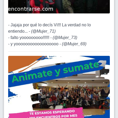
- Jajaja por qué lo decís Vi!!! La verdad no lo
entiendo... -
(
@Mujer_71
)
- falto yooooooooo!!!!!! -
(
@Mujer_73
)
- y yoooooooooooooooooo -
(
@Mujer_69
)