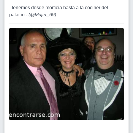
- tenemos desde morticia hasta a la cociner del
palacio -
(
@Mujer_69
)