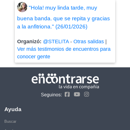
"Hola! muy linda tarde, muy
buena banda. que se repita y gracias
a la anfitriona." (26/01/2026)
Organizó:
@STELITA
-
Otras salidas
|
Ver más testimonios de encuentros para
conocer gente
Seguinos:
Ayuda
Buscar