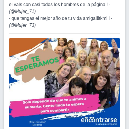
el vals con casi todos los hombres de la página!! -
(
@Mujer_71
)
- que tengas el mejor año de tu vida amiga!!!tkm!!! -
(
@Mujer_73
)