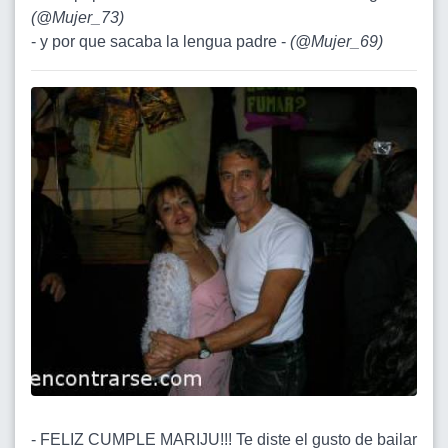
(
@Mujer_73
)
- y por que sacaba la lengua padre -
(
@Mujer_69
)
- FELIZ CUMPLE MARIJU!!! Te diste el gusto de bailar