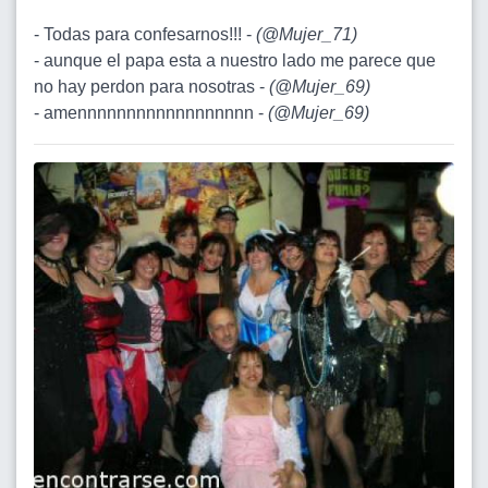
- Todas para confesarnos!!! -
(
@Mujer_71
)
- aunque el papa esta a nuestro lado me parece que
no hay perdon para nosotras -
(
@Mujer_69
)
- amennnnnnnnnnnnnnnnnn -
(
@Mujer_69
)