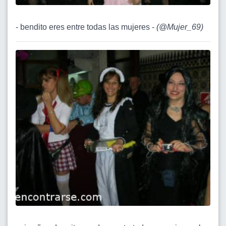
- bendito eres entre todas las mujeres -
(
@Mujer_69
)