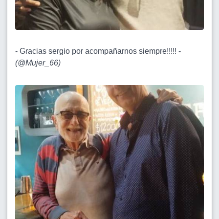
- Gracias sergio por acompañarnos siempre!!!!! -
(
@Mujer_66
)