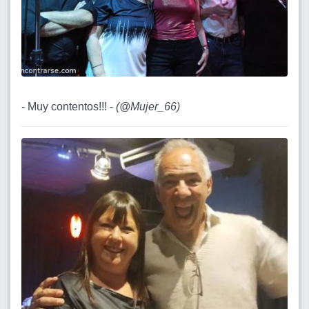
- Muy contentos!!! -
(
@Mujer_66
)