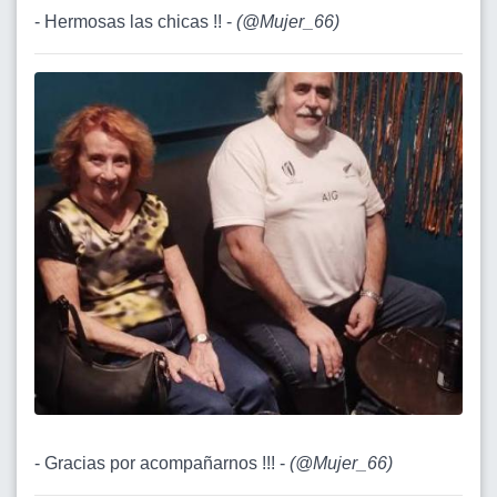
- Hermosas las chicas !! -
(
@Mujer_66
)
- Gracias por acompañarnos !!! -
(
@Mujer_66
)