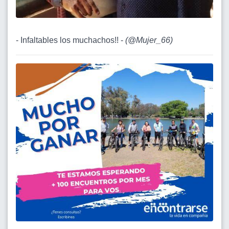
- Infaltables los muchachos!! -
(
@Mujer_66
)