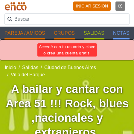
INICIAR SESION
PAREJA / AMIGOS
GRUPOS
SALIDAS
NOTAS
Accedé con tu usuario y clave
o crea una cuenta gratis.
Inicio
Salidas
Ciudad de Buenos Aires
Villa del Parque
A bailar y cantar con
Area 51 !!! Rock, blues
,nacionales y
extranjeros.