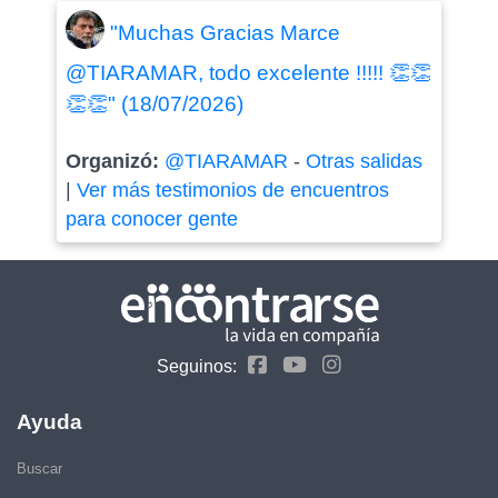
"Muchas Gracias Marce
@TIARAMAR, todo excelente !!!!! 👏👏
👏👏" (18/07/2026)
Organizó:
@TIARAMAR
-
Otras salidas
|
Ver más testimonios de encuentros
para conocer gente
Seguinos:
Ayuda
Buscar