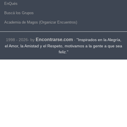
EnQués
Buscá los Grupos
Academia de Magos (Organizar Encuentros)
Encontrarse.com
1998 - 2026- by
-
"Inspirados en la Alegría,
el Amor, la Amistad y el Respeto, motivamos a la gente a que sea
feliz."