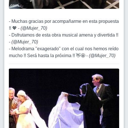
- Muchas gracias por acompañarme en esta propuesta
!! 💖 -
(
@Mujer_70
)
- Dsfrutamos de esta obra musical amena y divertida !!
-
(
@Mujer_70
)
- Melodrama "exagerado" con el cual nos hemos reído
mucho !! Será hasta la próxima !! 👋🤩 -
(
@Mujer_70
)