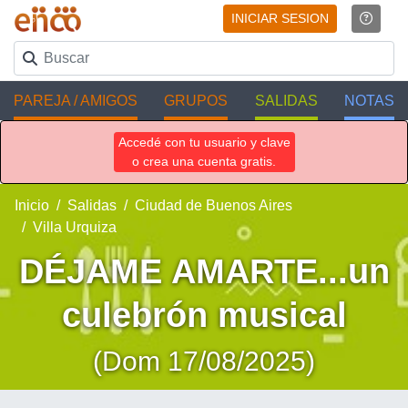
INICIAR SESION
PAREJA / AMIGOS
GRUPOS
SALIDAS
NOTAS
Accedé con tu usuario y clave
o crea una cuenta gratis.
Inicio
Salidas
Ciudad de Buenos Aires
Villa Urquiza
DÉJAME AMARTE...un
culebrón musical
(Dom 17/08/2025)