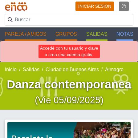
INICIAR SESION
PAREJA / AMIGOS
GRUPOS
SALIDAS
NOTAS
Accedé con tu usuario y clave
o crea una cuenta gratis.
Inicio
Salidas
Ciudad de Buenos Aires
Almagro
Danza contemporanea
(Vie 05/09/2025)