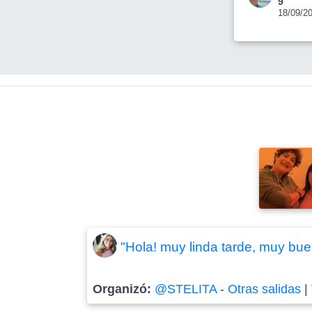
9
18/09/2
"Hola! muy linda tarde, muy buen
Organizó:
@STELITA
-
Otras salidas
|