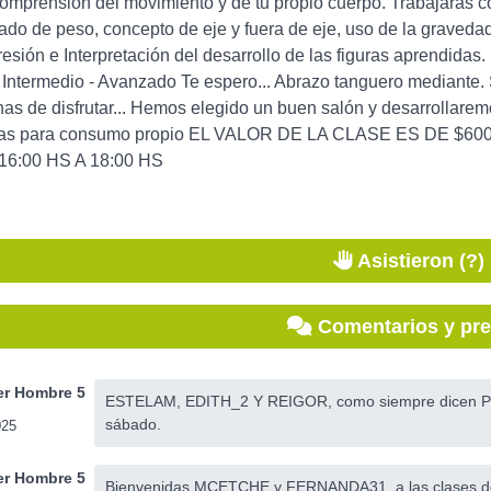
mprensión del movimiento y de tu propio cuerpo. Trabajarás con 
slado de peso, concepto de eje y fuera de eje, uso de la gravedad 
esión e Interpretación del desarrollo de las figuras aprendidas
- Intermedio - Avanzado Te espero... Abrazo tanguero mediante.
s de disfrutar... Hemos elegido un buen salón y desarrollarem
as para consumo propio EL VALOR DE LA CLASE ES DE $6000.-.
16:00 HS A 18:00 HS
Asistieron (?)
Comentarios y pr
r Hombre 5
ESTELAM, EDITH_2 Y REIGOR, como siempre dicen PRES
sábado.
025
r Hombre 5
Bienvenidas MCETCHE y FERNANDA31, a las clases de ta