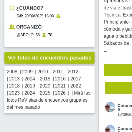
Aprenderás co
de viaje, tra
¿CUÁNDO?
Técnica, Expr
Sáb 20/09/2025 16:00
Principiante 
ORGANIZÓ
cómoda y gana
@APOLO_66
70
agua o bebid
Sábados de .
...
Ver fotos de encuentros pasados
2008
|
2009
|
2010
|
2011
|
2012
|
2013
|
2014
|
2015
|
2016
|
2017
|
2018
|
2019
|
2020
|
2021
|
2022
|
2023
|
2024
|
2025
|
2026
| |
Mirá las
fotos ReVistas de encuentros grupales
Conoce
del mes pasado
9
18/09/2
Conoce