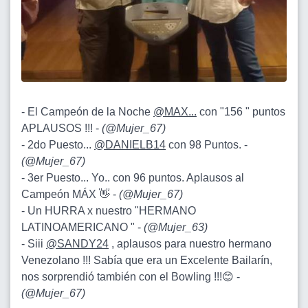
- El Campeón de la Noche
@MAX...
con "156 " puntos
APLAUSOS !!! -
(
@Mujer_67
)
- 2do Puesto...
@DANIELB14
con 98 Puntos. -
(
@Mujer_67
)
- 3er Puesto... Yo.. con 96 puntos. Aplausos al
Campeón MÁX 👋 -
(
@Mujer_67
)
- Un HURRA x nuestro "HERMANO
LATINOAMERICANO " -
(
@Mujer_63
)
- Siii
@SANDY24
, aplausos para nuestro hermano
Venezolano !!! Sabía que era un Excelente Bailarín,
nos sorprendió también con el Bowling !!!😊 -
(
@Mujer_67
)