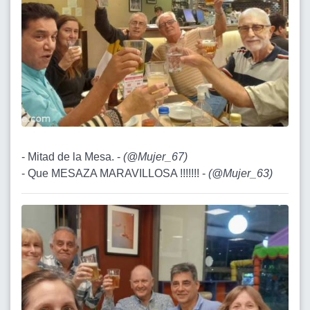
- Mitad de la Mesa. -
(
@Mujer_67
)
- Que MESAZA MARAVILLOSA !!!!!!! -
(
@Mujer_63
)