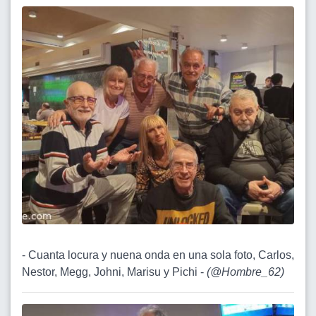
- Cuanta locura y nuena onda en una sola foto, Carlos,
Nestor, Megg, Johni, Marisu y Pichi -
(
@Hombre_62
)