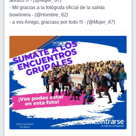
abrazo !!! -
(
@Mujer_67
)
- Mil gracias a la fotógrafa oficial de la salida
bowlinera -
(
@Hombre_62
)
- a vos Amigo, graciass por todo !!! -
(
@Mujer_67
)