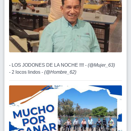
- LOS JODONES DE LA NOCHE !!!! -
(
@Mujer_63
)
- 2 locos lindos -
(
@Hombre_62
)