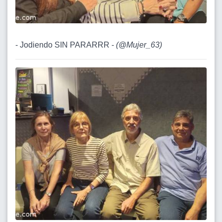
- Jodiendo SIN PARARRR -
(
@Mujer_63
)