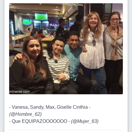
- Vanesa, Sandy, Max, Giselle Cinthia -
(
@Hombre_62
)
- Que EQUIPAZOOOOOOO -
(
@Mujer_63
)