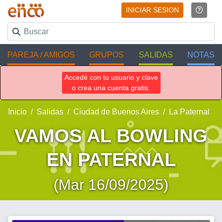
INICIAR SESION
PAREJA / AMIGOS
GRUPOS
SALIDAS
NOTAS
Accedé con tu usuario y clave
o crea una cuenta gratis.
Inicio
Salidas
Ciudad de Buenos Aires
La Paternal
VAMOS AL BOWLING
EN PATERNAL
(Mar 16/09/2025)