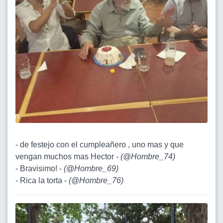
- de festejo con el cumpleañero , uno mas y que
vengan muchos mas Hector -
(
@Hombre_74
)
- Bravisimo! -
(
@Hombre_69
)
- Rica la torta -
(
@Hombre_76
)