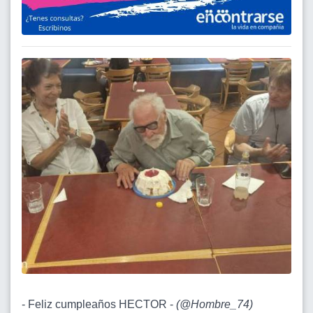
- Feliz cumpleaños HECTOR -
(
@Hombre_74
)