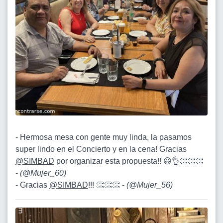
- Hermosa mesa con gente muy linda, la pasamos
super lindo en el Concierto y en la cena! Gracias
@SIMBAD
por organizar esta propuesta!! 😃👌👏👏👏
-
(
@Mujer_60
)
- Gracias
@SIMBAD
!!! 👏👏👏 -
(
@Mujer_56
)