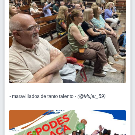
- maravillados de tanto talento -
(
@Mujer_59
)