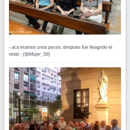
- aca eramos unos pocos, despues fue lleagndo el
resto -
(
@Mujer_59
)