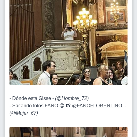
- Dónde está Gisse -
(
@Hombre_72
)
- Sacando fotos FANO 😊 📸
@FANOFLORENTINO.
-
(
@Mujer_67
)