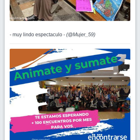
- muy lindo espectaculo -
(
@Mujer_59
)