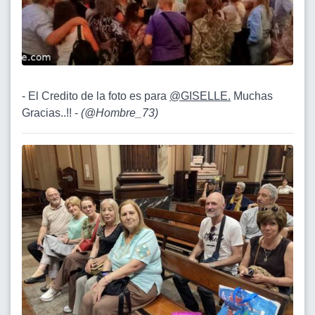
- El Credito de la foto es para
@GISELLE.
Muchas
Gracias..!! -
(
@Hombre_73
)