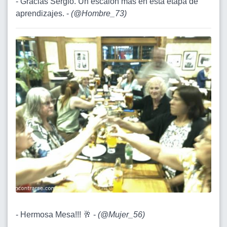
- Gracias Sergio. Un escalon más en esta etapa de
aprendizajes. -
(
@Hombre_73
)
- Hermosa Mesa!!! 🥂 -
(
@Mujer_56
)