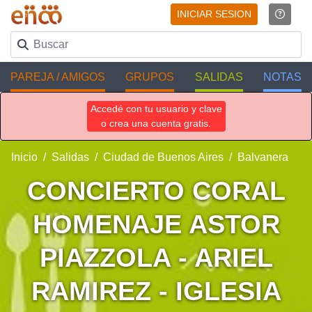
INICIAR SESION
PAREJA / AMIGOS
GRUPOS
SALIDAS
NOTAS
Accedé con tu usuario y clave
o crea una cuenta gratis.
Inicio
Salidas
Ciudad de Buenos Aires
Balvanera
CONCIERTO CORAL
HOMENAJE ASTOR
PIAZZOLA - ARIEL
RAMIREZ - IGLESIA