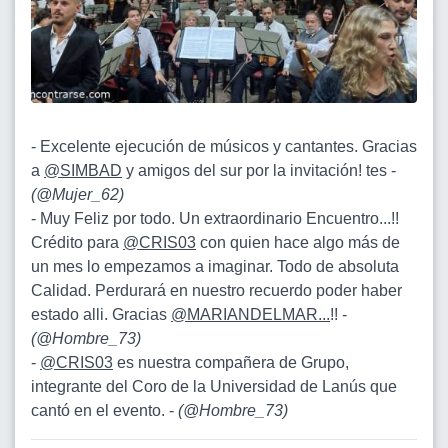
- Excelente ejecución de músicos y cantantes. Gracias
a
@SIMBAD
y amigos del sur por la invitación! tes -
(
@Mujer_62
)
- Muy Feliz por todo. Un extraordinario Encuentro...!!
Crédito para
@CRIS03
con quien hace algo más de
un mes lo empezamos a imaginar. Todo de absoluta
Calidad. Perdurará en nuestro recuerdo poder haber
estado alli. Gracias
@MARIANDELMAR...
!! -
(
@Hombre_73
)
-
@CRIS03
es nuestra compañera de Grupo,
integrante del Coro de la Universidad de Lanús que
cantó en el evento. -
(
@Hombre_73
)