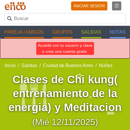
INICIAR SESION
PAREJA / AMIGOS
GRUPOS
SALIDAS
NOTAS
Accedé con tu usuario y clave
o crea una cuenta gratis.
Inicio
Salidas
Ciudad de Buenos Aires
Nuñez
Clases de Chi kung(
entrenamiento de la
energia) y Meditacion
(Mié 12/11/2025)