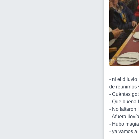
- ni el diluv
de reunirnos 
- Cuántas got
- Que buena f
- No faltaron
- Afuera lloví
- Hubo magia
- ya vamos a 