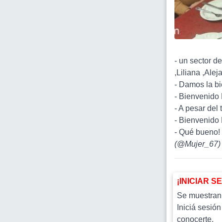
- un sector d
,Liliana ,Ale
- Damos la b
- Bienvenido 
- A pesar del
- Bienvenido 
- Qué bueno! 
(
@Mujer_67
)
¡INICIAR S
Se muestran l
Iniciá sesión
conocerte.