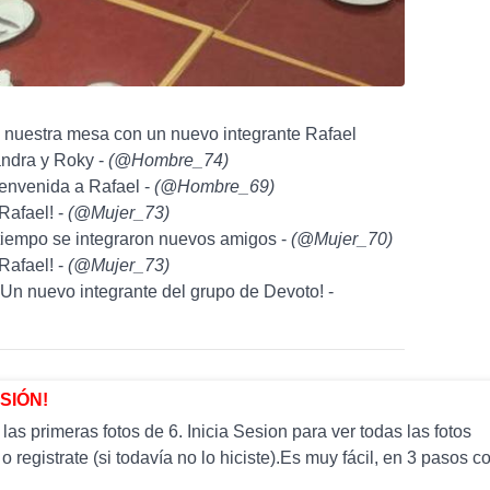
e nuestra mesa con un nuevo integrante Rafael
jandra y Roky -
(
@Hombre_74
)
ienvenida a Rafael -
(
@Hombre_69
)
Rafael! -
(
@Mujer_73
)
 tiempo se integraron nuevos amigos -
(
@Mujer_70
)
Rafael! -
(
@Mujer_73
)
Un nuevo integrante del grupo de Devoto! -
ESIÓN!
as primeras fotos de 6. Inicia Sesion para ver todas las fotos
 o registrate (si todavía no lo hiciste).Es muy fácil, en 3 paso