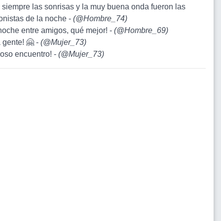
 siempre las sonrisas y la muy buena onda fueron las
onistas de la noche -
(
@Hombre_74
)
noche entre amigos, qué mejor! -
(
@Hombre_69
)
 gente! 🤗 -
(
@Mujer_73
)
oso encuentro! -
(
@Mujer_73
)