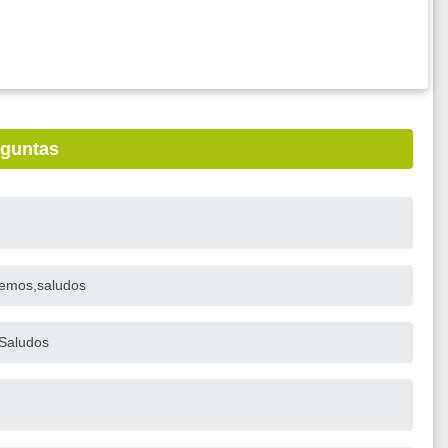
eguntas
 vemos,saludos
 Saludos