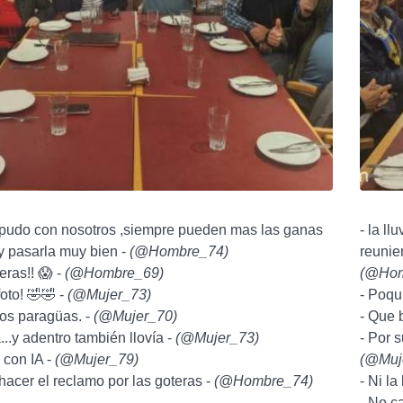
io pudo con nosotros ,siempre pueden mas las ganas
- la ll
y pasarla muy bien -
(
@Hombre_74
)
reunie
eras!! 😱 -
(
@Hombre_69
)
(
@Hom
oto! 🤣🤣 -
(
@Mujer_73
)
- Poqu
 los paragüas. -
(
@Mujer_70
)
- Que 
a...y adentro también llovía -
(
@Mujer_73
)
- Por s
 con IA -
(
@Mujer_79
)
(
@Muj
hacer el reclamo por las goteras -
(
@Hombre_74
)
- Ni la
- No c