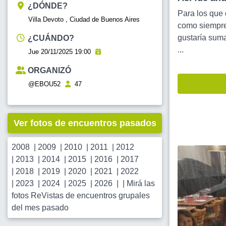
¿DÓNDE?
Para los que 
Villa Devoto , Ciudad de Buenos Aires
como siempre
gustaría suma
¿CUÁNDO?
...
Jue 20/11/2025 19:00
ORGANIZÓ
@EBOU52
47
Ver fotos de encuentros pasados
2008
|
2009
|
2010
|
2011
|
2012
|
2013
|
2014
|
2015
|
2016
|
2017
|
2018
|
2019
|
2020
|
2021
|
2022
|
2023
|
2024
|
2025
|
2026
| |
Mirá las
fotos ReVistas de encuentros grupales
del mes pasado