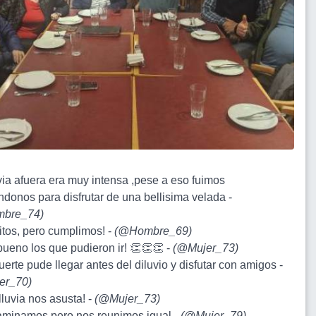
uvia afuera era muy intensa ,pese a eso fuimos
ndonos para disfrutar de una bellisima velada -
bre_74
)
itos, pero cumplimos! -
(
@Hombre_69
)
bueno los que pudieron ir! 👏👏👏 -
(
@Mujer_73
)
uerte pude llegar antes del diluvio y disfutar con amigos -
er_70
)
 lluvia nos asusta! -
(
@Mujer_73
)
aminamos pero nos reunimos igual -
(
@Mujer_79
)