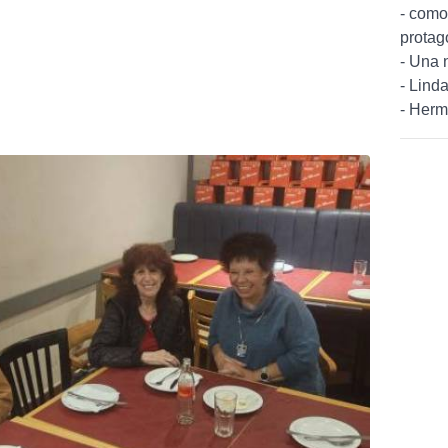
- como
protag
- Una 
- Linda
- Herm