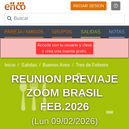
INICIAR SESION
PAREJA / AMIGOS
GRUPOS
SALIDAS
NOTAS
Accedé con tu usuario y clave
o crea una cuenta gratis.
Inicio
Salidas
Buenos Aires
Tres de Febrero
REUNION PREVIAJE
ZOOM BRASIL
FEB.2026
(Lun 09/02/2026)