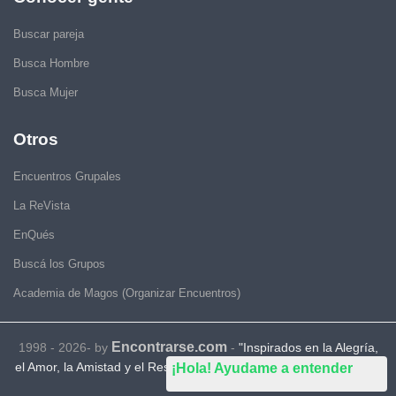
Buscar pareja
Busca Hombre
Busca Mujer
Otros
Encuentros Grupales
La ReVista
EnQués
Buscá los Grupos
Academia de Magos (Organizar Encuentros)
Encontrarse.com
1998 - 2026- by
-
"Inspirados en la Alegría,
el Amor, la Amistad y el Respeto, motivamos a la gente a que sea
¡Hola! Ayudame a entender
feliz."