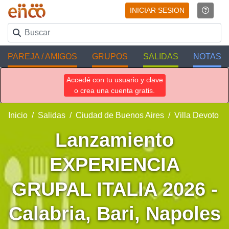
INICIAR SESION
PAREJA / AMIGOS
GRUPOS
SALIDAS
NOTAS
Accedé con tu usuario y clave
o crea una cuenta gratis.
Inicio
Salidas
Ciudad de Buenos Aires
Villa Devoto
Lanzamiento
EXPERIENCIA
GRUPAL ITALIA 2026 -
Calabria, Bari, Napoles