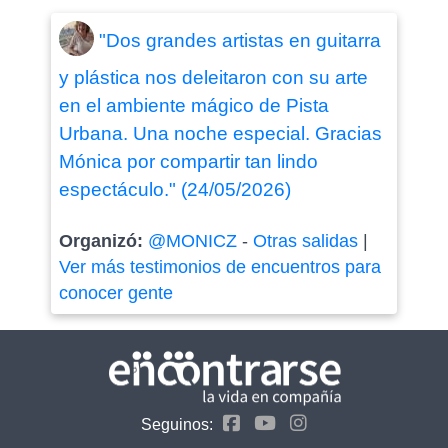
"Dos grandes artistas en guitarra
y plástica nos deleitaron con su arte
en el ambiente mágico de Pista
Urbana. Una noche especial. Gracias
Mónica por compartir tan lindo
espectáculo." (24/05/2026)
Organizó:
@MONICZ
-
Otras salidas
|
Ver más testimonios de encuentros para
conocer gente
Seguinos: