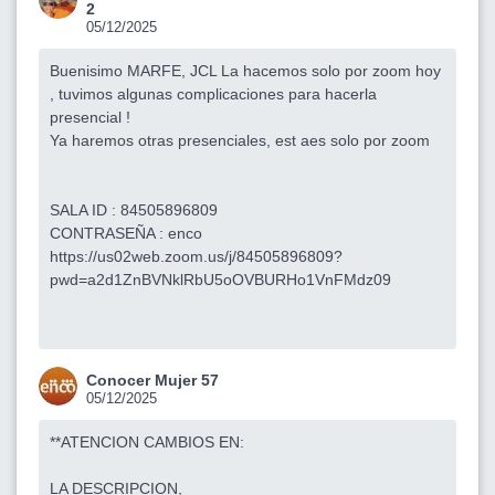
2
05/12/2025
Buenisimo MARFE, JCL La hacemos solo por zoom hoy
, tuvimos algunas complicaciones para hacerla
presencial !
Ya haremos otras presenciales, est aes solo por zoom
SALA ID : 84505896809
CONTRASEÑA : enco
https://us02web.zoom.us/j/84505896809?
pwd=a2d1ZnBVNklRbU5oOVBURHo1VnFMdz09
Conocer Mujer 57
05/12/2025
**ATENCION CAMBIOS EN:
LA DESCRIPCION,