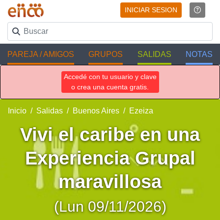
INICIAR SESION
PAREJA / AMIGOS
GRUPOS
SALIDAS
NOTAS
Accedé con tu usuario y clave
o crea una cuenta gratis.
Inicio
Salidas
Buenos Aires
Ezeiza
Vivi el caribe en una
Experiencia Grupal
maravillosa
(Lun 09/11/2026)