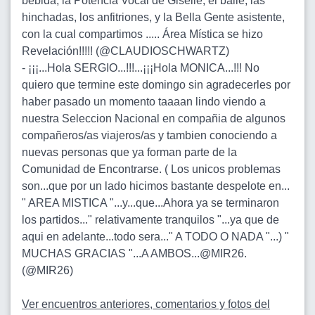
bebida, la Potencia Vocal de Giselle, el baile, las
hinchadas, los anfitriones, y la Bella Gente asistente,
con la cual compartimos ..... Área Mística se hizo
Revelación!!!!! (@CLAUDIOSCHWARTZ)
-
¡¡¡...Hola SERGIO...!!!...¡¡¡Hola MONICA...!!! No
quiero que termine este domingo sin agradecerles por
haber pasado un momento taaaan lindo viendo a
nuestra Seleccion Nacional en compañia de algunos
compañeros/as viajeros/as y tambien conociendo a
nuevas personas que ya forman parte de la
Comunidad de Encontrarse. ( Los unicos problemas
son...que por un lado hicimos bastante despelote en...
" AREA MISTICA "...y...que...Ahora ya se terminaron
los partidos..." relativamente tranquilos "...ya que de
aqui en adelante...todo sera..." A TODO O NADA "...) "
MUCHAS GRACIAS "...A AMBOS...@MIR26.
(@MIR26)
Ver encuentros anteriores, comentarios y fotos del