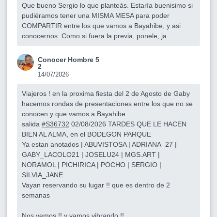
Que bueno Sergio lo que planteás. Estaría buenisimo si
pudiéramos tener una MISMA MESA para poder
COMPARTIR entre los que vamos a Bayahibe, y asi
conocernos. Como si fuera la previa, ponele, ja......
Conocer Hombre 5
2
14/07/2026
Viajeros ! en la proxima fiesta del 2 de Agosto de Gaby
hacemos rondas de presentaciones entre los que no se
conocen y que vamos a Bayahibe
salida
#S36732
02/08/2026 TARDES QUE LE HACEN
BIEN AL ALMA, en el BODEGON PARQUE
Ya estan anotados | ABUVISTOSA | ADRIANA_27 |
GABY_LACOLO21 | JOSELU24 | MGS.ART |
NORAMOL | PICHIRICA | POCHO | SERGIO |
SILVIA_JANE
Vayan reservando su lugar !! que es dentro de 2
semanas
Nos vemos !! y vamos vibrando !!