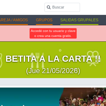
REJA / AMIGOS
GRUPOS
SALIDAS GRUPALES
Accedé con tu usuario y clave
o crea una cuenta gratis.
BETITA A LA CARTA !!
(Jue 21/05/2026)