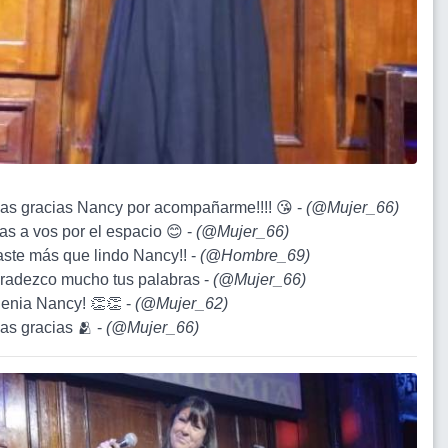
as gracias Nancy por acompañarme!!!! 😘 -
(
@Mujer_66
)
ias a vos por el espacio 😊 -
(
@Mujer_66
)
aste más que lindo Nancy!! -
(
@Hombre_69
)
gradezco mucho tus palabras -
(
@Mujer_66
)
genia Nancy! 👏👏 -
(
@Mujer_62
)
as gracias 🫂 -
(
@Mujer_66
)