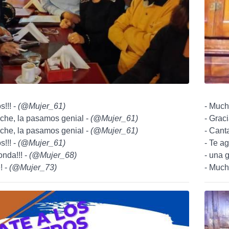
s!!! -
(
@Mujer_61
)
- Much
che, la pasamos genial -
(
@Mujer_61
)
- Grac
che, la pasamos genial -
(
@Mujer_61
)
- Cant
s!!! -
(
@Mujer_61
)
- Te a
nda!!! -
(
@Mujer_68
)
- una 
! -
(
@Mujer_73
)
- Much