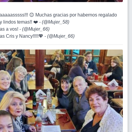
aaaaaasssss!!! 😊 Muchas gracias por habernos regalado
y lindos temas!! ❤️ -
(
@Mujer_58
)
as a vos! -
(
@Mujer_66
)
as Cris y Nancy!!!!!💖 -
(
@Mujer_66
)