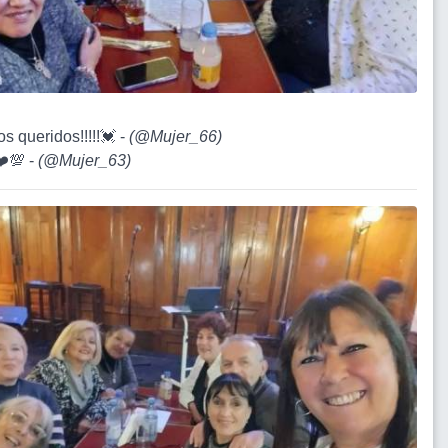
s queridos!!!!!💓 -
(
@Mujer_66
)
❤️💯 -
(
@Mujer_63
)