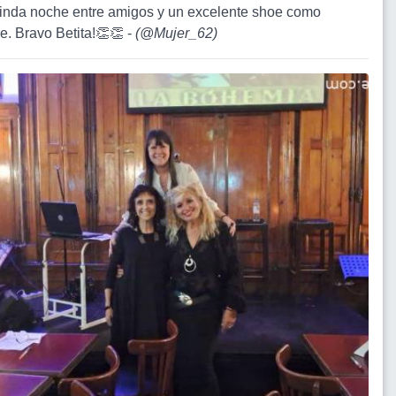
linda noche entre amigos y un excelente shoe como
e. Bravo Betita!👏👏 -
(
@Mujer_62
)