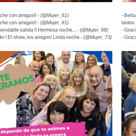
che con amigos!! -
(
@Mujer_61
)
- Bell
che con amigos!! -
(
@Mujer_61
)
tantos 
endable salida !! Hermosa noche... -
(
@Mujer_68
)
- Graci
o ! El show, los amigos! Linda noche -
(
@Mujer_73
)
- Graci