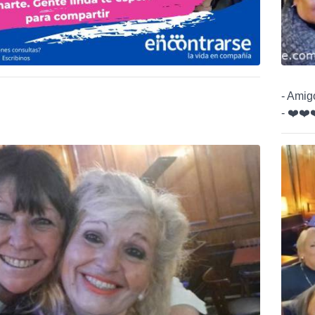
- Amigo
- ❤️❤️