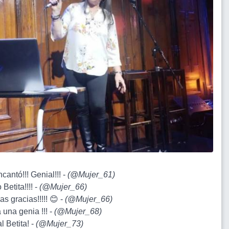
cantó!!! Genial!!! -
(
@Mujer_61
)
 Betita!!!! -
(
@Mujer_66
)
s gracias!!!!! 😊 -
(
@Mujer_66
)
a una genia !!! -
(
@Mujer_68
)
l Betita! -
(
@Mujer_73
)