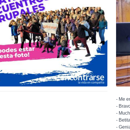
- Me en
- Bravo
- Mucha
- Betit
- Genia