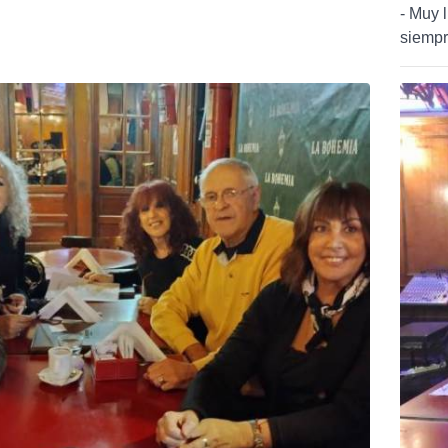
- Muy 
siempr